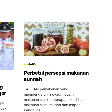
SEMASA
Perbetul persepsi makanan
sunnah
ng
ALIRAN pemakanan yang
gor
mempengaruhi inovasi industri
makanan sejak beberapa dekad ialah
gor
makanan sihat, mudah dan mapan.
tidak
Pengguna…