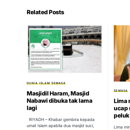
Related Posts
DUNIA ISLAM
SEMASA
SEMASA
Masjidil Haram, Masjid
Nabawi dibuka tak lama
Lima 
lagi
ucap 
peluk
RIYADH – Khabar gembira kepada
umat Islam apabila dua masjid suci,
Lima min