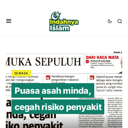
SEMASA
Puasa asah minda,
cegah risiko penyakit
JUNE 13, 2016
3 MINUTE READ