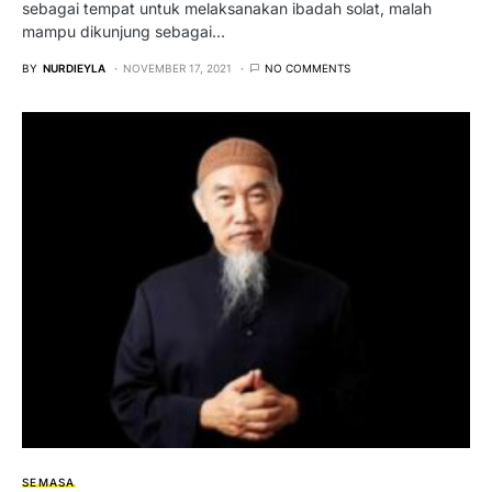
sebagai tempat untuk melaksanakan ibadah solat, malah
mampu dikunjung sebagai…
BY
NURDIEYLA
NOVEMBER 17, 2021
NO COMMENTS
SEMASA