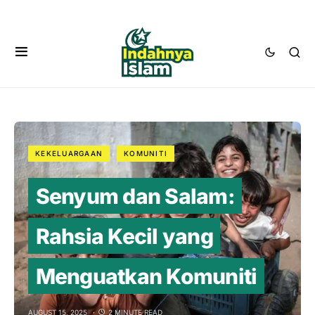
KEKELUARGAAN
KOMUNITI
Senyum dan Salam:
Rahsia Kecil yang
Menguatkan Komuniti
AUGUST 15, 2025
2 MINUTE READ