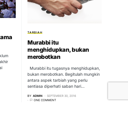
TARBIAH
rtama
Murabbi itu
menghidupkan, bukan
aklum
merobotkan
khir
ai
Murabbi itu tugasnya menghidupkan,
bukan merobotkan. Begitulah mungkin
antara aspek tarbiah yang perlu
sentiasa diperhati saban hari…
BY
ADMIN
SEPTEMBER 30, 2016
ONE COMMENT