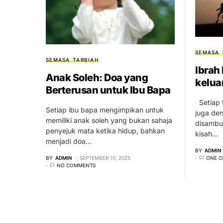
SEMASA
SEMASA
TARBIAH
Ibrah
Anak Soleh: Doa yang
kelua
Berterusan untuk Ibu Bapa
Setiap t
Setiap ibu bapa mengimpikan untuk
juga de
memiliki anak soleh yang bukan sahaja
disambut
penyejuk mata ketika hidup, bahkan
kisah…
menjadi doa…
BY
ADMIN
ONE 
BY
ADMIN
SEPTEMBER 10, 2025
NO COMMENTS