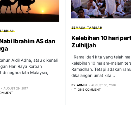
SEMASA
TARBIAH
TARBIAH
Kelebihan 10 hari pe
 Nabi Ibrahim AS dan
Zulhijjah
rga
Ramai dari kita yang telah m
ahun Aidil Adha, atau dikenali
kelebihan 10 malam-malam tera
ngan Hari Raya Korban
Ramadhan. Tetapi adakah ram
 di negara kita Malaysia,
dikalangan umat kita…
BY
ADMIN
AUGUST 30, 2016
AUGUST 29, 2017
ONE COMMENT
COMMENT