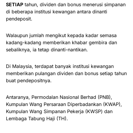
SETIAP
tahun, dividen dan bonus menerusi simpanan
di beberapa institusi kewangan antara dinanti
pendeposit.
Walaupun jumlah mengikut kepada kadar semasa
kadang-kadang memberikan khabar gembira dan
sebaliknya, ia tetap dinanti-nantikan.
Di Malaysia, terdapat banyak institusi kewangan
memberikan pulangan dividen dan bonus setiap tahun
buat pendepositnya.
Antaranya, Permodalan Nasional Berhad (PNB),
Kumpulan Wang Persaraan Diperbadankan (KWAP),
Kumpulan Wang Simpanan Pekerja (KWSP) dan
Lembaga Tabung Haji (TH).