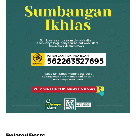
Related Posts