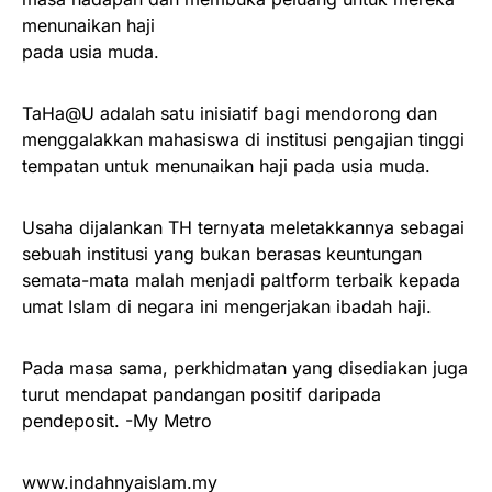
menunaikan haji
pada usia muda.
TaHa@U adalah satu inisiatif bagi mendorong dan
menggalakkan mahasiswa di institusi pengajian tinggi
tempatan untuk menunaikan haji pada usia muda.
Usaha dijalankan TH ternyata meletakkannya sebagai
sebuah institusi yang bukan berasas keuntungan
semata-mata malah menjadi paltform terbaik kepada
umat Islam di negara ini mengerjakan ibadah haji.
Pada masa sama, perkhidmatan yang disediakan juga
turut mendapat pandangan positif daripada
pendeposit. -My Metro
www.indahnyaislam.my