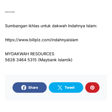
—-—
Sumbangan ikhlas untuk dakwah Indahnya Islam:
https://www.billplz.com/indahnyaislam
MYDAKWAH RESOURCES
5628 3464 5315 (Maybank Islamik)
Share
Tweet