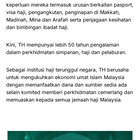
keperluan mereka termasuk urusan berkaitan pasport,
visa haji, pengangkutan, penginapan di Makkah,
Madinah, Mina dan Arafah serta penjagaan kesihatan
dan bimbingan ibadat haji.
Kini, TH mempunyai lebih 50 tahun pengalaman
dalam perkhidmatan simpanan, haji dan pelaburan.
Sebagai institusi haji terunggul negara, TH berusaha
untuk mengukuhkan ekonomi umat Islam Malaysia
dengan memanfaatkan dana dan sumber sedia ada
selain komited memberi perkhidmatan cemerlang dan
memuaskan kepada semua jemaah haji Malaysia.