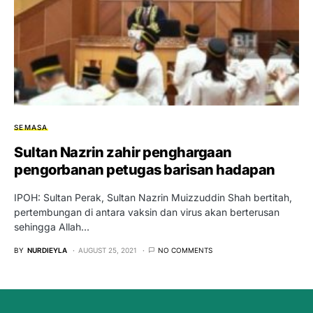
SEMASA
Sultan Nazrin zahir penghargaan
pengorbanan petugas barisan hadapan
IPOH: Sultan Perak, Sultan Nazrin Muizzuddin Shah bertitah,
pertembungan di antara vaksin dan virus akan berterusan
sehingga Allah…
BY
NURDIEYLA
AUGUST 25, 2021
NO COMMENTS