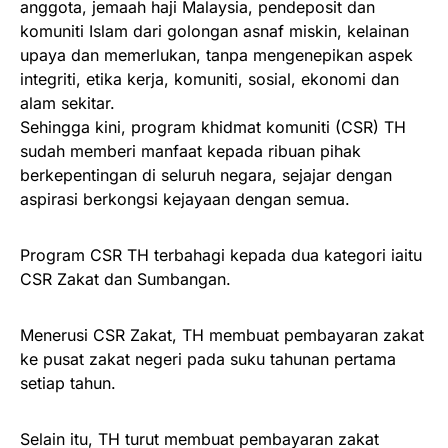
anggota, jemaah haji Malaysia, pendeposit dan
komuniti Islam dari golongan asnaf miskin, kelainan
upaya dan memerlukan, tanpa mengenepikan aspek
integriti, etika kerja, komuniti, sosial, ekonomi dan
alam sekitar.
Sehingga kini, program khidmat komuniti (CSR) TH
sudah memberi manfaat kepada ribuan pihak
berkepentingan di seluruh negara, sejajar dengan
aspirasi berkongsi kejayaan dengan semua.
Program CSR TH terbahagi kepada dua kategori iaitu
CSR Zakat dan Sumbangan.
Menerusi CSR Zakat, TH membuat pembayaran zakat
ke pusat zakat negeri pada suku tahunan pertama
setiap tahun.
Selain itu, TH turut membuat pembayaran zakat