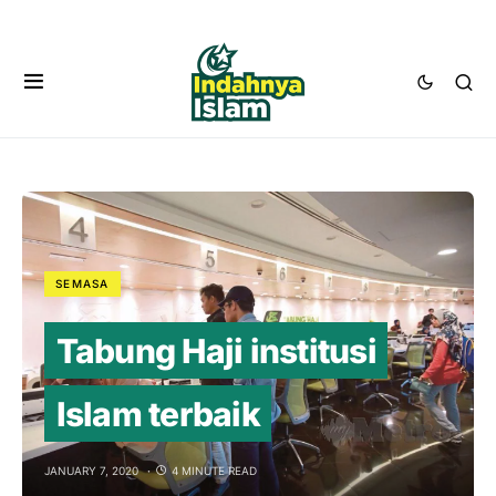
SEMASA
Tabung Haji institusi
Islam terbaik
JANUARY 7, 2020
4 MINUTE READ