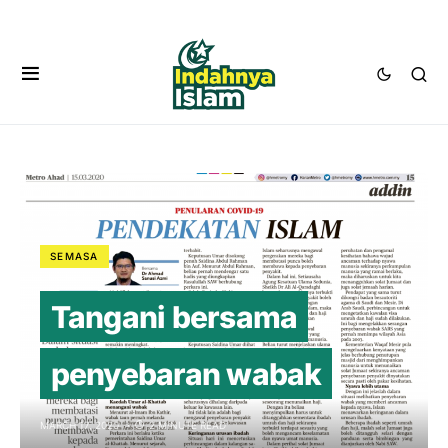
SEMASA
Tangani bersama
penyebaran wabak
MARCH 17, 2020
2 MINUTE READ