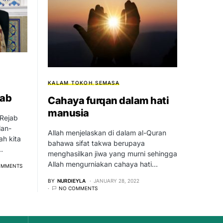
KALAM TOKOH
SEMASA
jab
Cahaya furqan dalam hati
manusia
Rejab
lan-
Allah menjelaskan di dalam al-Quran
ah kita
bahawa sifat takwa berupaya
…
menghasilkan jiwa yang murni sehingga
Allah mengurniakan cahaya hati…
OMMENTS
BY
NURDIEYLA
JANUARY 28, 2022
NO COMMENTS