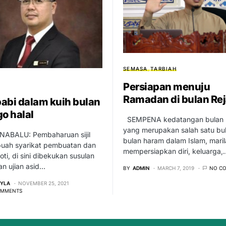
SEMASA
TARBIAH
Persiapan menuju
Ramadan di bulan Re
abi dalam kuih bulan
go halal
SEMPENA kedatangan bulan 
yang merupakan salah satu bu
NABALU: Pembaharuan sijil
bulan haram dalam Islam, maril
ebuah syarikat pembuatan dan
mempersiapkan diri, keluarga,
roti, di sini dibekukan susulan
n ujian asid…
BY
ADMIN
MARCH 7, 2019
NO C
EYLA
NOVEMBER 25, 2021
OMMENTS