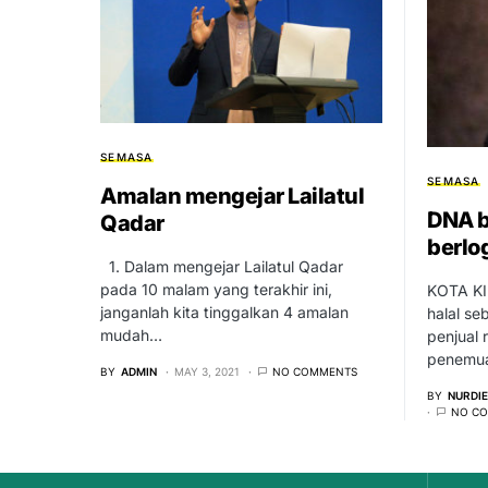
SEMASA
SEMASA
Amalan mengejar Lailatul
DNA b
Qadar
berlo
1. Dalam mengejar Lailatul Qadar
pada 10 malam yang terakhir ini,
KOTA KI
janganlah kita tinggalkan 4 amalan
halal s
mudah…
penjual 
penemua
BY
ADMIN
MAY 3, 2021
NO COMMENTS
BY
NURDI
NO C