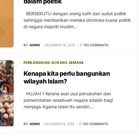
dalam politik
BERSEKUTU dengan orang kafir dari sudut politik
sehingga memberikan mereka dominasi kuasa politik
di negara majoriti muslim…
BY
ADMIN
DECEMBER 19, 2018
NO COMMENTS
PERKONGSIAN SIYASAH
SEMASA
Kenapa kita perlu bangunkan
wilayah Islam?
HUJAH 1 Kerana asal usul penubuhan dan
pemerintahan sesebuah negara adalah bagi
menjaga Agama Islam itu sendiri.…
BY
ADMIN
NOVEMBER 9, 2018
NO COMMENTS