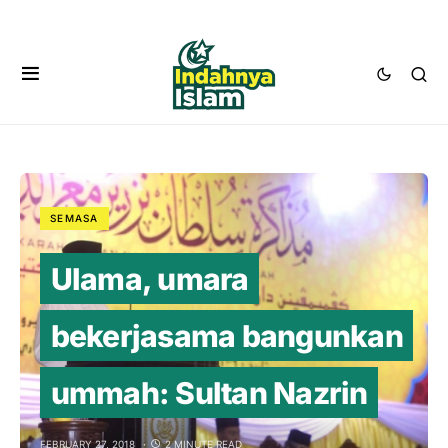
SEMASA
Ulama, umara
bekerjasama bangunkan
ummah: Sultan Nazrin
FEBRUARY 27, 2018
2 MINUTE READ