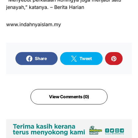
jenayah,” katanya. – Berita Harian
www.indahnyaislam.my
Share
Tweet
View Comments (0)