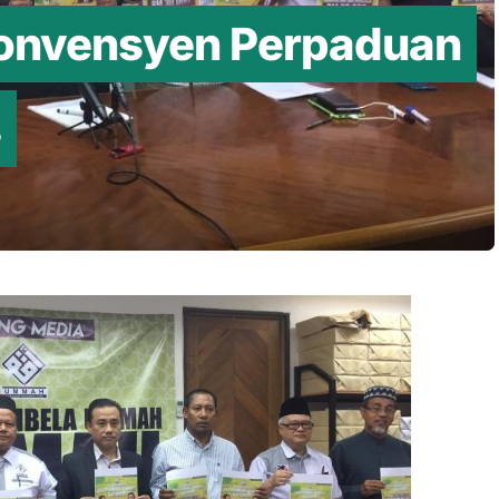
onvensyen Perpaduan
s