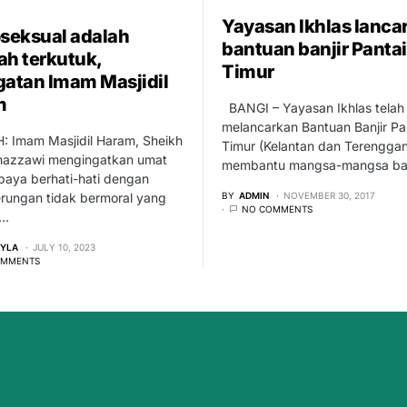
Yayasan Ikhlas lancar
eksual adalah
bantuan banjir Pantai
ah terkutuk,
Timur
gatan Imam Masjidil
m
BANGI – Yayasan Ikhlas telah
melancarkan Bantuan Banjir Pa
 Imam Masjidil Haram, Sheikh
Timur (Kelantan dan Terenggan
Ghazzawi mengingatkan umat
membantu mangsa-mangsa ban
paya berhati-hati dengan
BY
ADMIN
NOVEMBER 30, 2017
rungan tidak bermoral yang
NO COMMENTS
n…
EYLA
JULY 10, 2023
OMMENTS