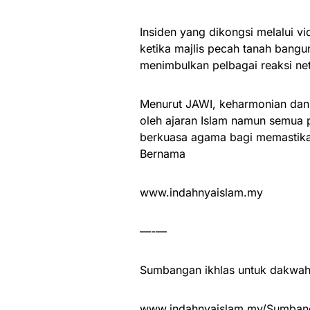
Insiden yang dikongsi melalui vid
ketika majlis pecah tanah bangun
menimbulkan pelbagai reaksi net
Menurut JAWI, keharmonian dan 
oleh ajaran Islam namun semua p
berkuasa agama bagi memastikan
Bernama
www.indahnyaislam.my
—-—
Sumbangan ikhlas untuk dakwah 
www.indahnyaislam.my/Sumbang