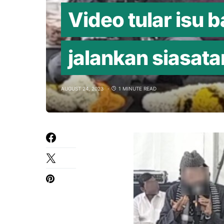
Video tular isu 
jalankan siasata
AUGUST 24, 2023
1 MINUTE READ