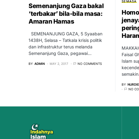
SEMASA
Semenanjung Gaza bakal
Homos
‘terbakar’ bila-bila masa:
jenay
Amaran Hamas
perin
SEMENANJUNG GAZA, 5 Syaaban
Hara
1438H, Selasa – Tatkala krisis politik
dan infrastruktur terus melanda
MAKKAH:
Semenanjung Gaza, pegawai…
Faisal 
Islam su
BY
ADMIN
MAY 2, 2017
NO COMMENTS
kecende
semaki
BY
NURDI
NO C