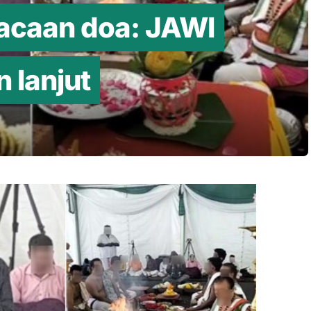
bacaan doa: JAWI
n lanjut