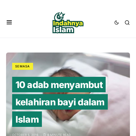
SEMASA
10 adab menyambut
kelahiran bayi dalam
Islam
OCTOBER 5, 2016
6 MINUTE READ