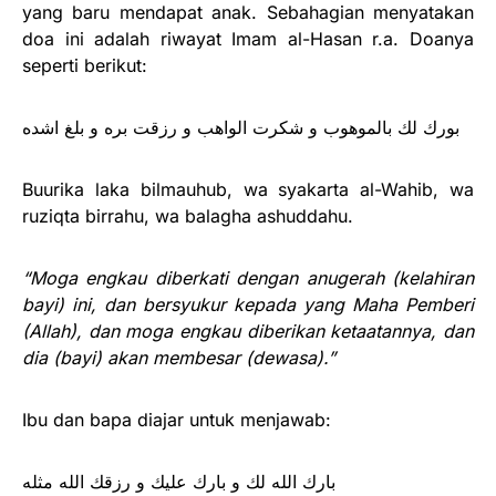
yang baru mendapat anak. Sebahagian menyatakan
doa ini adalah riwayat Imam al-Hasan r.a. Doanya
seperti berikut:
بورك لك بالموهوب و شكرت الواهب و رزقت بره و بلغ اشده
Buurika laka bilmauhub, wa syakarta al-Wahib, wa
ruziqta birrahu, wa balagha ashuddahu.
“Moga engkau diberkati dengan anugerah (kelahiran
bayi) ini, dan bersyukur kepada yang Maha Pemberi
(Allah), dan moga engkau diberikan ketaatannya, dan
dia (bayi) akan membesar (dewasa).”
Ibu dan bapa diajar untuk menjawab:
بارك الله لك و بارك عليك و رزقك الله مثله