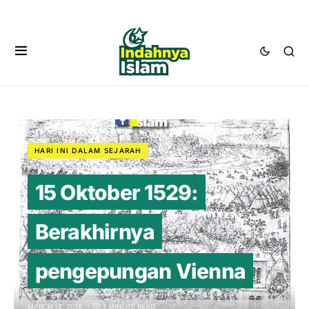
HARI INI DALAM SEJARAH
15 Oktober 1529:
Berakhirnya
pengepungan Vienna
MARCH 18, 2016
1 MINUTE READ