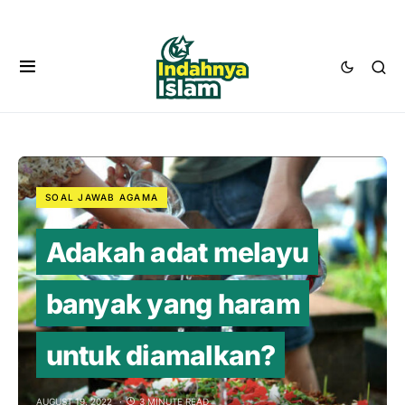
SOAL JAWAB AGAMA
Adakah adat melayu
banyak yang haram
untuk diamalkan?
AUGUST 19, 2022
3 MINUTE READ