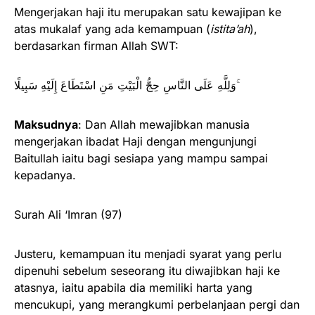
Mengerjakan haji itu merupakan satu kewajipan ke
atas mukalaf yang ada kemampuan (
istita’ah
),
berdasarkan firman Allah SWT:
وَلِلَّهِ عَلَى النَّاسِ حِجُّ الْبَيْتِ مَنِ اسْتَطَاعَ إِلَيْهِ سَبِيلًا ۚ
Maksudnya
: Dan Allah mewajibkan manusia
mengerjakan ibadat Haji dengan mengunjungi
Baitullah iaitu bagi sesiapa yang mampu sampai
kepadanya.
Surah Ali ‘Imran (97)
Justeru, kemampuan itu menjadi syarat yang perlu
dipenuhi sebelum seseorang itu diwajibkan haji ke
atasnya, iaitu apabila dia memiliki harta yang
mencukupi, yang merangkumi perbelanjaan pergi dan