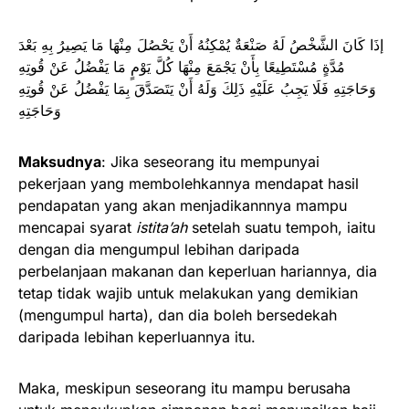
إذَا كَانَ الشَّخْصُ لَهُ صَنْعَةٌ يُمْكِنُهُ أَنْ يَحْصُلَ مِنْهَا مَا يَصِيرُ بِهِ بَعْدَ
مُدَّةٍ مُسْتَطِيعًا بِأَنْ يَجْمَعَ مِنْهَا كُلَّ يَوْمٍ مَا يَفْضُلُ عَنْ قُوتِهِ
وَحَاجَتِهِ فَلَا يَجِبُ عَلَيْهِ ذَلِكَ وَلَهُ أَنْ يَتَصَدَّقَ بِمَا يَفْضُلُ عَنْ قُوتِهِ
وَحَاجَتِهِ
Maksudnya
: Jika seseorang itu mempunyai
pekerjaan yang membolehkannya mendapat hasil
pendapatan yang akan menjadikannnya mampu
mencapai syarat
istita’ah
setelah suatu tempoh, iaitu
dengan dia mengumpul lebihan daripada
perbelanjaan makanan dan keperluan hariannya, dia
tetap tidak wajib untuk melakukan yang demikian
(mengumpul harta), dan dia boleh bersedekah
daripada lebihan keperluannya itu.
Maka, meskipun seseorang itu mampu berusaha