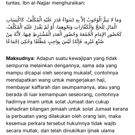
tuntas. Ibn al-Najjar menghuraikan:
وَمَا لا يَتِمُّ الْوُجُوبُ إلاَّ بِهِ (سَوَاءٌ قَدَرَ عَلَيْهِ الْمُكَلَّفُ، كَاكْتِسَابِ
الْمَالِ لِلْحَجِّ وَالْكَفَّارَاتِ وَنَحْوِهِمَا، أَوْ لَمْ يَقْدِرْ عَلَيْهِ الْمُكَلَّفُ،
كَحُضُورِ الإِمَامِ الْجُمُعَةَ وَحُضُورِ الْعَدَدِ الْمُشْتَرِطِ فِيهَا، لأَنَّهُ مِنْ
صُنْعِ غَيْرِهِ، فَإِنَّهُ) لَيْسَ بِوَاجِبٍ مُطْلَقًا وَحُكِيَ إجْمَاعًا
Maksudnya
: Adapun suatu kewajipan yang tidak
sempurna melainkan dengannya, sama ada yang
mampu dicapai oleh seorang mukalaf, contohnya
mendapatkan wang untuk mengerjakan haji,
membayar kaffarah dan seumpamanya, atau yang
berada di luar kemampuan seseorang, contohnya
hadirnya imam untuk solat Jumaat dan cukup
kehadiran bilangan jemaah untuk solat Jumaat kerana
ia perbuatan yang dilakukan oleh orang lain, maka
kesemua perkara tersebut hukumnya tidak wajib
secara mutlak, dan telah dinukilkan ijmak ulama