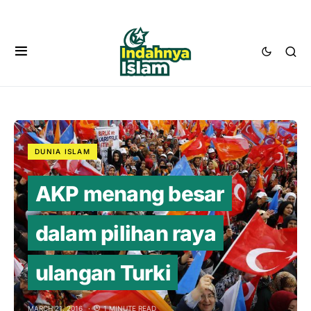
DUNIA ISLAM
AKP menang besar
dalam pilihan raya
ulangan Turki
MARCH 21, 2016
1 MINUTE READ