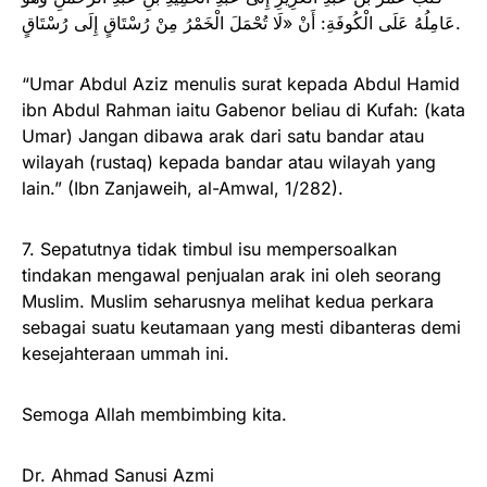
عَامِلُهُ عَلَى الْكُوفَةِ: أَنْ «لَا تُحْمَلَ الْخَمْرُ مِنْ رُسْتَاقٍ إِلَى رُسْتَاقٍ.
“Umar Abdul Aziz menulis surat kepada Abdul Hamid
ibn Abdul Rahman iaitu Gabenor beliau di Kufah: (kata
Umar) Jangan dibawa arak dari satu bandar atau
wilayah (rustaq) kepada bandar atau wilayah yang
lain.” (Ibn Zanjaweih, al-Amwal, 1/282).
7. Sepatutnya tidak timbul isu mempersoalkan
tindakan mengawal penjualan arak ini oleh seorang
Muslim. Muslim seharusnya melihat kedua perkara
sebagai suatu keutamaan yang mesti dibanteras demi
kesejahteraan ummah ini.
Semoga Allah membimbing kita.
Dr. Ahmad Sanusi Azmi