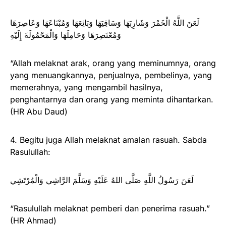
لَعَنَ اللَّهُ الْخَمْرَ وَشَارِبَهَا وَسَاقِيَهَا وَبَائِعَهَا وَمُبْتَاعَهَا وَعَاصِرَهَا
وَمُعْتَصِرَهَا وَحَامِلَهَا وَالْمَحْمُولَةَ إِلَيْهِ
“Allah melaknat arak, orang yang meminumnya, orang
yang menuangkannya, penjualnya, pembelinya, yang
memerahnya, yang mengambil hasilnya,
penghantarnya dan orang yang meminta dihantarkan.
(HR Abu Daud)
4. Begitu juga Allah melaknat amalan rasuah. Sabda
Rasulullah:
لَعَنَ رَسُولُ اللَّهِ صَلَّى اللهُ عَلَيْهِ وَسَلَّمَ الرَّاشِي وَالْمُرْتَشِي
“Rasulullah melaknat pemberi dan penerima rasuah.”
(HR Ahmad)