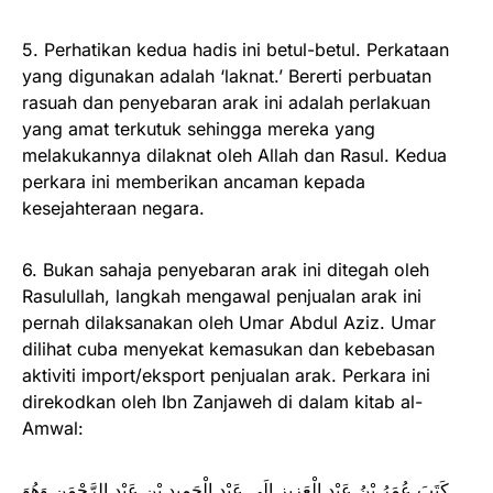
5. Perhatikan kedua hadis ini betul-betul. Perkataan
yang digunakan adalah ‘laknat.’ Bererti perbuatan
rasuah dan penyebaran arak ini adalah perlakuan
yang amat terkutuk sehingga mereka yang
melakukannya dilaknat oleh Allah dan Rasul. Kedua
perkara ini memberikan ancaman kepada
kesejahteraan negara.
6. Bukan sahaja penyebaran arak ini ditegah oleh
Rasulullah, langkah mengawal penjualan arak ini
pernah dilaksanakan oleh Umar Abdul Aziz. Umar
dilihat cuba menyekat kemasukan dan kebebasan
aktiviti import/eksport penjualan arak. Perkara ini
direkodkan oleh Ibn Zanjaweh di dalam kitab al-
Amwal:
كَتَبَ عُمَرُ بْنُ عَبْدِ الْعَزِيزِ إِلَى عَبْدِ الْحَمِيدِ بْنِ عَبْدِ الرَّحْمَنِ وَهُوَ