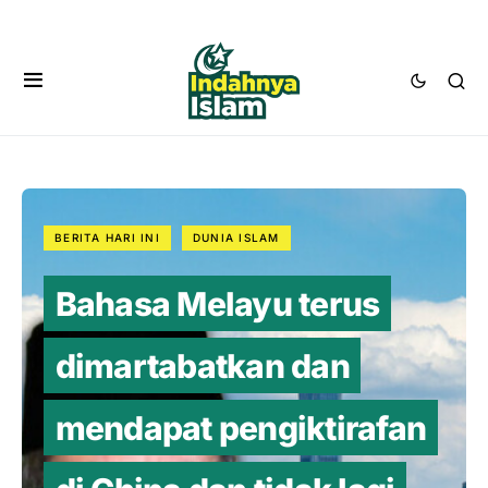
BERITA HARI INI
DUNIA ISLAM
Bahasa Melayu terus
dimartabatkan dan
mendapat pengiktirafan