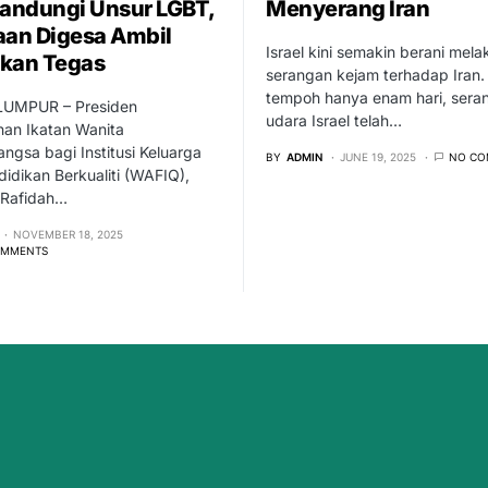
ndungi Unsur LGBT,
Menyerang Iran
aan Digesa Ambil
Israel kini semakin berani mel
kan Tegas
serangan kejam terhadap Iran.
tempoh hanya enam hari, sera
UMPUR – Presiden
udara Israel telah…
han Ikatan Wanita
ngsa bagi Institusi Keluarga
BY
ADMIN
JUNE 19, 2025
NO CO
idikan Berkualiti (WAFIQ),
. Rafidah…
NOVEMBER 18, 2025
OMMENTS