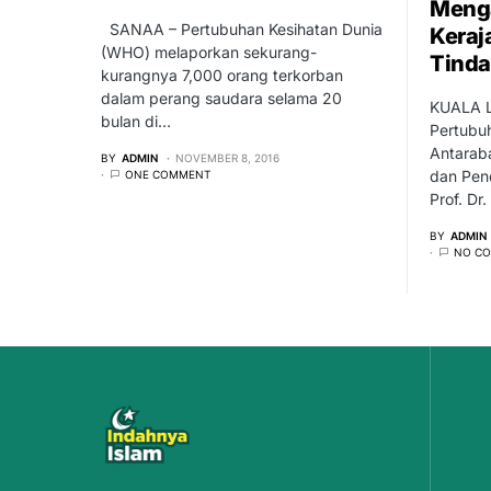
Menga
SANAA – Pertubuhan Kesihatan Dunia
Keraj
(WHO) melaporkan sekurang-
Tinda
kurangnya 7,000 orang terkorban
dalam perang saudara selama 20
KUALA L
bulan di…
Pertubu
Antaraba
BY
ADMIN
NOVEMBER 8, 2016
dan Pend
ONE COMMENT
Prof. Dr
BY
ADMIN
NO C