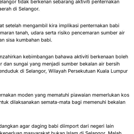
elangor tidak berkenan sebarang aktiviti penternakan
erah di Selangor.
at setelah mengambil kira implikasi penternakan babi
ran tanah, udara serta risiko pencemaran sumber air
dan sisa kumbahan babi.
enzahirkan kebimbangan bahawa aktiviti berkenaan boleh
r dan sungai yang menjadi sumber bekalan air bersih
penduduk di Selangor, Wilayah Persekutuan Kuala Lumpur
nternakan moden yang mematuhi piawaian memerlukan kos
 untuk dilaksanakan semata-mata bagi memenuhi bekalan
ngkan agar daging babi diimport dari negeri lain
keperluan masyarakat bukan Islam di Selangor. Malah,