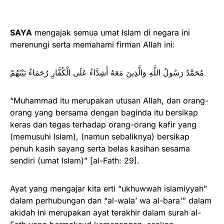
SAYA
mengajak semua umat Islam di negara ini
merenungi serta memahami firman Allah ini:
مُحَمَّدٌ رَسُولُ اللَّهِ وَالَّذِينَ مَعَهُ أَشِدَّاءُ عَلَى الْكُفَّارِ رُحَمَاءُ بَيْنَهُمْ
“Muhammad itu merupakan utusan Allah, dan orang-
orang yang bersama dengan baginda itu bersikap
keras dan tegas terhadap orang-orang kafir yang
(memusuhi Islam), (namun sebaliknya) bersikap
penuh kasih sayang serta belas kasihan sesama
sendiri (umat Islam)” [al-Fath: 29].
Ayat yang mengajar kita erti “ukhuwwah islamiyyah”
dalam perhubungan dan “al-wala’ wa al-bara'” dalam
akidah ini merupakan ayat terakhir dalam surah al-