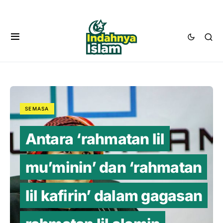
SEMASA
Antara ‘rahmatan lil
mu’minin’ dan ‘rahmatan
lil kafirin’ dalam gagasan