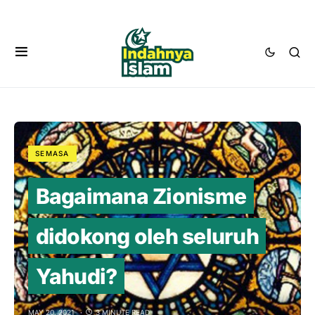
SEMASA
Bagaimana Zionisme
didokong oleh seluruh
Yahudi?
MAY 20, 2021
3 MINUTE READ