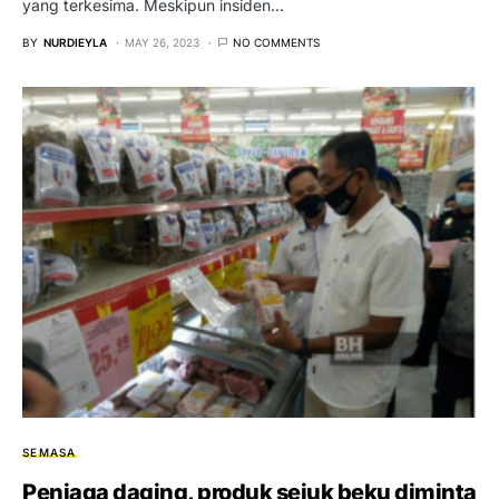
yang terkesima. Meskipun insiden…
BY
NURDIEYLA
MAY 26, 2023
NO COMMENTS
SEMASA
Peniaga daging, produk sejuk beku diminta