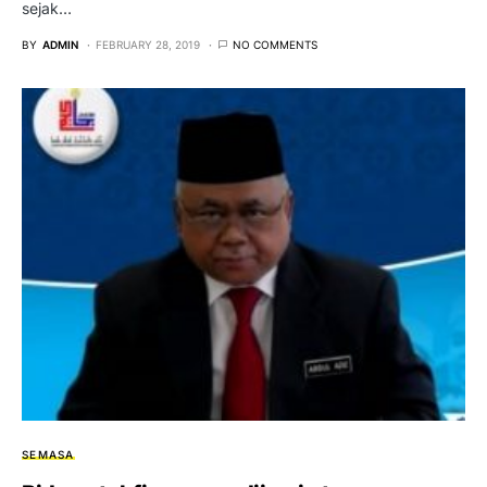
sejak…
BY
ADMIN
FEBRUARY 28, 2019
NO COMMENTS
SEMASA