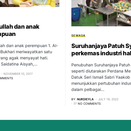
ullah dan anak
mpuan
SEMASA
Suruhanjaya Patuh S
lah dan anak perempuan 1. Al-
-Bukhari meriwayatkan satu
perkemas industri hal
yang agak menyayat hati.
 Saidatina Aisyah,…
Penubuhan Suruhanjaya Patuh 
seperti diutarakan Perdana Men
NOVEMBER 10, 2017
Datuk Seri Ismail Sabri Yaakob
OMMENTS
menunjukkan pertubuhan indus
dalam pelbagai…
BY
NURDIEYLA
JULY 19, 2022
NO COMMENTS