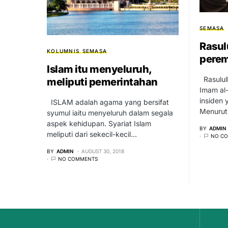
SEMASA
Rasul
KOLUMNIS
SEMASA
pere
Islam itu menyeluruh,
Rasulul
meliputi pemerintahan
Imam al
insiden 
ISLAM adalah agama yang bersifat
Menurut
syumul iaitu menyeluruh dalam segala
aspek kehidupan. Syariat Islam
BY
ADMIN
meliputi dari sekecil-kecil…
NO C
BY
ADMIN
AUGUST 30, 2018
NO COMMENTS