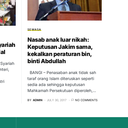
SEMASA
Nasab anak luar nikah:
yariah
Keputusan Jakim sama,
al
kekalkan peraturan bin,
binti Abdullah
Syariah
teri,
BANGI – Penasaban anak tidak sah
taraf orang Islam diteruskan seperti
tri
sedia ada sehingga keputusan
Mahkamah Persekutuan diperoleh,…
BY
ADMIN
JULY 30, 2017
NO COMMENTS