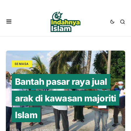
SEMASA
Bantah pasar raya jual
arak di kawasan majoriti
Islam
APRIL 2, 2021
2 MINUTE READ