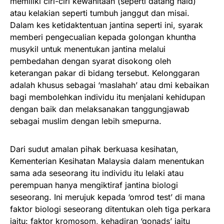
memiliki ciri-ciri kewanitaan (seperti datang haid)
atau kelakian seperti tumbuh janggut dan misai.
Dalam kes ketidaktentuan jantina seperti ini, syarak
memberi pengecualian kepada golongan khuntha
musykil untuk menentukan jantina melalui
pembedahan dengan syarat disokong oleh
keterangan pakar di bidang tersebut. Kelonggaran
adalah khusus sebagai ‘maslahah’ atau dmi kebaikan
bagi membolehkan individu itu menjalani kehidupan
dengan baik dan melaksanakan tanggungjawab
sebagai muslim dengan lebih smepurna.
Dari sudut amalan pihak berkuasa kesihatan,
Kementerian Kesihatan Malaysia dalam menentukan
sama ada seseorang itu individu itu lelaki atau
perempuan hanya mengiktiraf jantina biologi
seseorang. Ini merujuk kepada ‘omrod test’ di mana
faktor biologi seseorang ditentukan oleh tiga perkara
iaitu: faktor kromosom, kehadiran ‘gonads’ iaitu