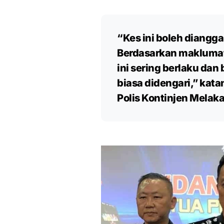
“Kes ini boleh dianggap
Berdasarkan maklumat 
ini sering berlaku da
biasa didengari,” kata
Polis Kontinjen Melaka