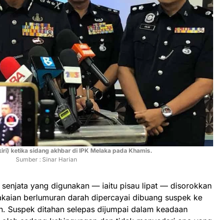
 kiri) ketika sidang akhbar di IPK Melaka pada Khamis.
Sumber : Sinar Harian
 senjata yang digunakan — iaitu pisau lipat — disorokkan
kaian berlumuran darah dipercayai dibuang suspek ke
. Suspek ditahan selepas dijumpai dalam keadaan