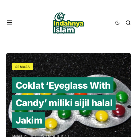
SEMASA
Coklat ‘Eyeglass With
Candy’ miliki sijil halal
Jakim
MARCH 21, 2017
1 MINUTE READ