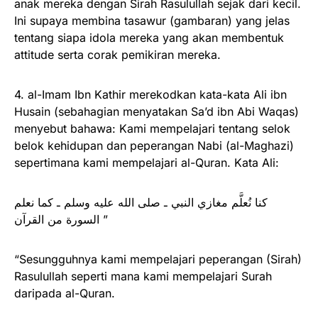
anak mereka dengan Sirah Rasulullah sejak dari kecil.
Ini supaya membina tasawur (gambaran) yang jelas
tentang siapa idola mereka yang akan membentuk
attitude serta corak pemikiran mereka.
4. al-Imam Ibn Kathir merekodkan kata-kata Ali ibn
Husain (sebahagian menyatakan Sa’d ibn Abi Waqas)
menyebut bahawa: Kami mempelajari tentang selok
belok kehidupan dan peperangan Nabi (al-Maghazi)
sepertimana kami mempelajari al-Quran. Kata Ali:
كنا نُعلَّم مغازي النبي ـ صلى الله عليه وسلم ـ كما نعلم
السورة من القرآن ”
“Sesungguhnya kami mempelajari peperangan (Sirah)
Rasulullah seperti mana kami mempelajari Surah
daripada al-Quran.