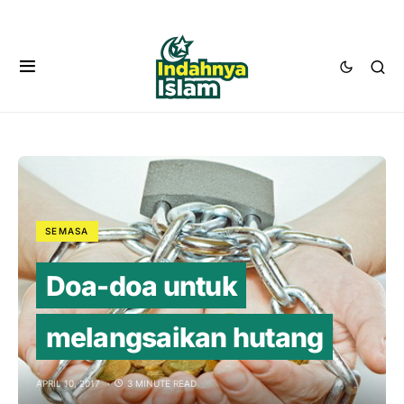
SEMASA
Doa-doa untuk
melangsaikan hutang
APRIL 10, 2017
3 MINUTE READ