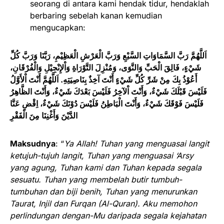
seorang di antara kami hendak tidur, hendaklah
berbaring sebelah kanan kemudian
mengucapkan:
اَللَّهُمَّ رَبَّ السَّمَاوَاتِ السَّبْعِ وَرَبَّ الْعَرْشِ الْعَظِيْمِ، رَبَّنَا وَرَبَّ كُلِّ
شَيْءٍ، فَالِقَ الْحَبِّ وَالنَّوَى، وَمُنْزِلَ التَّوْرَاةِ وَاْلإِنْجِيْلِ وَالْفُرْقَانِ،
أَعُوْذُ بِكَ مِنْ شَرِّ كُلِّ شَيْءٍ أَنْتَ آخِذٌ بِنَاصِيَتِهِ. اَللَّهُمَّ أَنْتَ اْلأَوَّلُ
فَلَيْسَ قَبْلَكَ شَيْءٌ، وَأَنْتَ اْلآخِرُ فَلَيْسَ بَعْدَكَ شَيْءٌ، وَأَنْتَ الظَّاهِرُ
فَلَيْسَ فَوْقَكَ شَيْءٌ، وَأَنْتَ الْبَاطِنُ فَلَيْسَ دُوْنَكَ شَيْءٌ، اِقْضِ عَنَّا
الدَّيْنَ وَأَغْنِنَا مِنَ الْفَقْرِ
Maksudnya
: “
Ya Allah! Tuhan yang menguasai langit
ketujuh-tujuh langit, Tuhan yang menguasai ‘Arsy
yang agung, Tuhan kami dan Tuhan kepada segala
sesuatu. Tuhan yang membelah butir tumbuh-
tumbuhan dan biji benih, Tuhan yang menurunkan
Taurat, Injil dan Furqan (Al-Quran). Aku memohon
perlindungan dengan-Mu daripada segala kejahatan