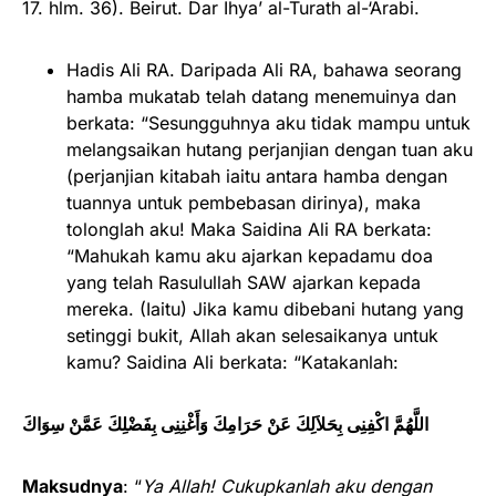
17. hlm. 36). Beirut. Dar Ihya’ al-Turath al-‘Arabi.
Hadis Ali RA. Daripada Ali RA, bahawa seorang
hamba mukatab telah datang menemuinya dan
berkata: “Sesungguhnya aku tidak mampu untuk
melangsaikan hutang perjanjian dengan tuan aku
(perjanjian kitabah iaitu antara hamba dengan
tuannya untuk pembebasan dirinya), maka
tolonglah aku! Maka Saidina Ali RA berkata:
“Mahukah kamu aku ajarkan kepadamu doa
yang telah Rasulullah SAW ajarkan kepada
mereka. (Iaitu) Jika kamu dibebani hutang yang
setinggi bukit, Allah akan selesaikanya untuk
kamu? Saidina Ali berkata: “Katakanlah:
اللَّهُمَّ اكْفِنِى بِحَلاَلِكَ عَنْ حَرَامِكَ وَأَغْنِنِى بِفَضْلِكَ عَمَّنْ سِوَاكَ
Maksudnya
: “
Ya Allah! Cukupkanlah aku dengan