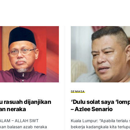
SEMASA
u rasuah dijanjikan
‘Dulu solat saya ‘lom
an neraka
– Azlee Senario
LAM – ALLAH SWT
Kuala Lumpur: “Apabila terlalu 
ikan balasan azab neraka
bekerja kadangkala kita terlup