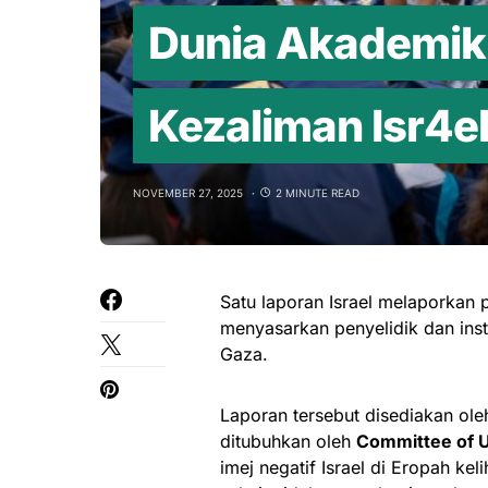
Dunia Akademik
Kezaliman Isr4el
NOVEMBER 27, 2025
2 MINUTE READ
Satu laporan Israel melaporkan
menyasarkan penyelidik dan insti
Gaza.
Laporan tersebut disediakan ol
ditubuhkan oleh
Committee of U
imej negatif Israel di Eropah kel