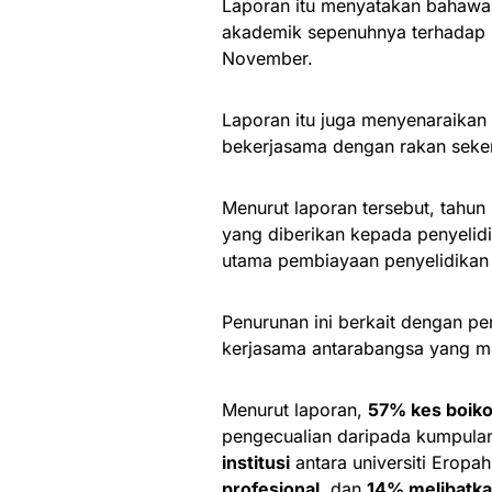
Laporan itu menyatakan bahawa 
akademik sepenuhnya terhadap i
November.
Laporan itu juga menyenaraikan
bekerjasama dengan rakan sekerja
Menurut laporan tersebut, tahu
yang diberikan kepada penyelidi
utama pembiayaan penyelidikan sa
Penurunan ini berkait dengan pen
kerjasama antarabangsa yang 
Menurut laporan,
57% kes boiko
pengecualian daripada kumpulan
institusi
antara universiti Eropah
profesional
, dan
14% melibatk