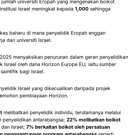
jumlah universiti Eropah yang mengenakan boikot
nstitusi Israel meningkat kepada
1,000
sehingga
 kes baharu di mana penyelidik Eropah enggan
 dan universiti Israel.
n 2025 menyaksikan penurunan dalam geran penyelidikan
k Israel oleh dana Horizon Europe EU, iaitu sumber
intifik bagi Israel.
yelidik Israel yang dikecualikan daripada projek
memohon pembiayaan Horizon.
t
melibatkan penyelidik individu, terutamanya melalui
 penyelidikan antarabangsa;
22% melibatkan boikot
 dan Israel;
7% berkaitan boikot oleh persatuan
an penggantungan program antarabangsa
seperti