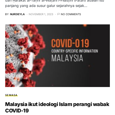
dan Ḥarakat al-Taḥrīr al-Waṭanī l-Filasṭīnī (Fatah) adalah isu
panjang yang ada susur galur sejarahnya sejak…
BY
NURDIEYLA
NOVEMBER 1, 2023
NO COMMENTS
SEMASA
Malaysia ikut ideologi Islam perangi wabak
COVID-19