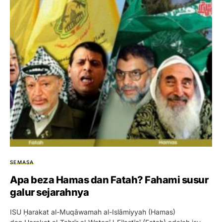
SEMASA
Apa beza Hamas dan Fatah? Fahami susur
galur sejarahnya
ISU Ḥarakat al-Muqāwamah al-Islāmiyyah (Hamas)