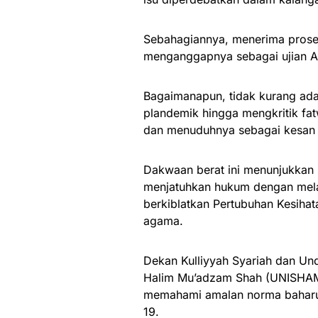
Sebahagiannya, menerima prosed
menganggapnya sebagai ujian A
Bagaimanapun, tidak kurang ad
plandemik hingga mengkritik f
dan menuduhnya sebagai kesan d
Dakwaan berat ini menunjukkan
menjatuhkan hukum dengan mela
berkiblatkan Pertubuhan Kesiha
agama.
Dekan Kulliyyah Syariah dan Un
Halim Mu’adzam Shah (UNISHAMS
memahami amalan norma baharu
19.