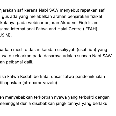
njarakan saf kerana Nabi SAW menyebut rapatkan saf
i gus ada yang melabelkan arahan penjarakan fizikal
 katanya pada webinar anjuran Akademi Fiqh Islami
ama International Fatwa and Halal Centre (iFFAH),
(USIM).
uarkan mesti didasari kaedah usuliyyah (usul fiqh) yang
fatwa dikeluarkan pada dasarnya adalah sunnah Nabi SAW
n pelbagai dalil.
uasa Fatwa Kedah berkata, dasar fatwa pandemik ialah
ihapuskan (al-dharar yuzalu).
leh menyebabkan terkorban nyawa yang terbukti dengan
 meninggal dunia disebabkan jangkitannya yang berlaku