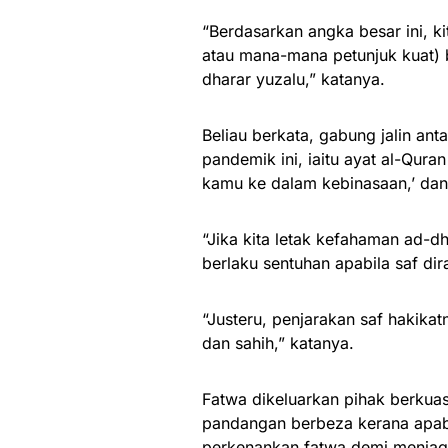
“Berdasarkan angka besar ini, ki
atau mana-mana petunjuk kuat) 
dharar yuzalu,” katanya.
Beliau berkata, gabung jalin a
pandemik ini, iaitu ayat al-Qu
kamu ke dalam kebinasaan,’ dan 
“Jika kita letak kefahaman ad-dh
berlaku sentuhan apabila saf d
“Justeru, penjarakan saf hakik
dan sahih,” katanya.
Fatwa dikeluarkan pihak berkuasa
pandangan berbeza kerana apabi
perkenankan fatwa demi menjaga 