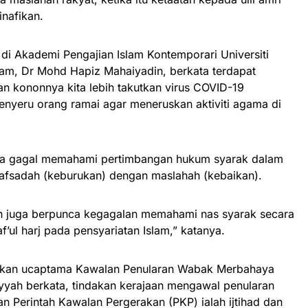
inafikan.
di Akademi Pengajian Islam Kontemporari Universiti
am, Dr Mohd Hapiz Mahaiyadin, berkata terdapat
n kononnya kita lebih takutkan virus COVID-19
nyeru orang ramai agar meneruskan aktiviti agama di
rana gagal memahami pertimbangan hukum syarak dalam
afsadah (keburukan) dengan maslahah (kebaikan).
n juga berpunca kegagalan memahami nas syarak secara
af’ul harj pada pensyariatan Islam,” katanya.
kan ucaptama Kawalan Penularan Wabak Merbahaya
iyyah berkata, tindakan kerajaan mengawal penularan
 Perintah Kawalan Pergerakan (PKP) ialah ijtihad dan