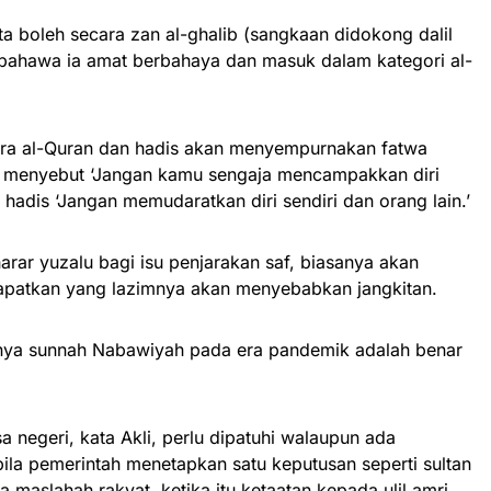
ta boleh secara zan al-ghalib (sangkaan didokong dalil
bahawa ia amat berbahaya dan masuk dalam kategori al-
ntara al-Quran dan hadis akan menyempurnakan fatwa
ran menyebut ‘Jangan kamu sengaja mencampakkan diri
hadis ‘Jangan memudaratkan diri sendiri dan orang lain.’
arar yuzalu bagi isu penjarakan saf, biasanya akan
irapatkan yang lazimnya akan menyebabkan jangkitan.
atnya sunnah Nabawiyah pada era pandemik adalah benar
 negeri, kata Akli, perlu dipatuhi walaupun ada
la pemerintah menetapkan satu keputusan seperti sultan
maslahah rakyat, ketika itu ketaatan kepada ulil amri