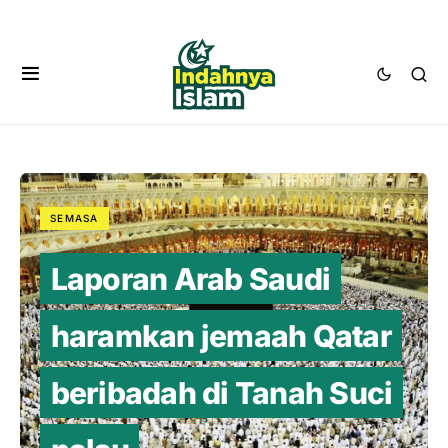
SEMASA
Laporan Arab Saudi
haramkan jemaah Qatar
beribadah di Tanah Suci