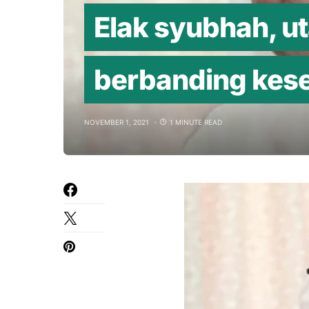
Elak syubhah, u
berbanding kes
NOVEMBER 1, 2021
1 MINUTE READ