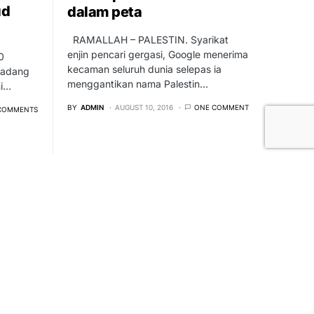
ud
dalam peta
RAMALLAH – PALESTIN. Syarikat
enjin pencari gergasi, Google menerima
0
kecaman seluruh dunia selepas ia
Padang
menggantikan nama Palestin…
ni…
BY
ADMIN
AUGUST 10, 2016
ONE COMMENT
COMMENTS