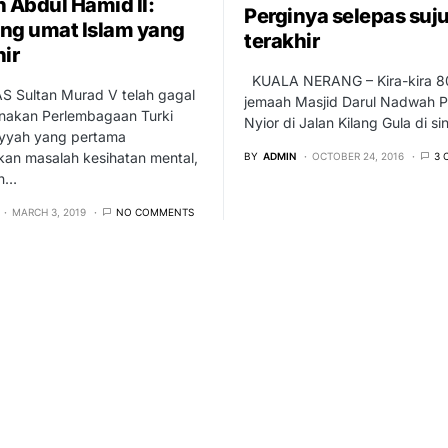
n Abdul Hamid II:
Perginya selepas suj
ng umat Islam yang
terakhir
hir
KUALA NERANG – Kira-kira 8
 Sultan Murad V telah gagal
jemaah Masjid Darul Nadwah 
nakan Perlembagaan Turki
Nyior di Jalan Kilang Gula di si
yyah yang pertama
kan masalah kesihatan mental,
BY
ADMIN
OCTOBER 24, 2016
3 
an…
MARCH 3, 2019
NO COMMENTS