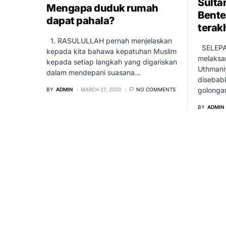
Sulta
Mengapa duduk rumah
Bente
dapat pahala?
terak
1. RASULULLAH pernah menjelaskan
SELEPAS
kepada kita bahawa kepatuhan Muslim
melaksa
kepada setiap langkah yang digariskan
Uthmani
dalam mendepani suasana…
disebab
golong
BY
ADMIN
MARCH 27, 2020
NO COMMENTS
BY
ADMIN
oleh
Rekasawang