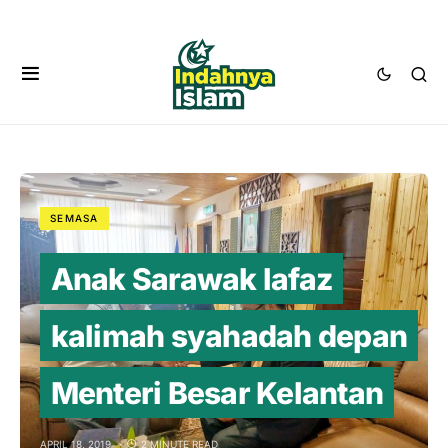
SEMASA
Anak Sarawak lafaz
kalimah syahadah depan
Menteri Besar Kelantan
APRIL 18, 2019
2 MINUTE READ