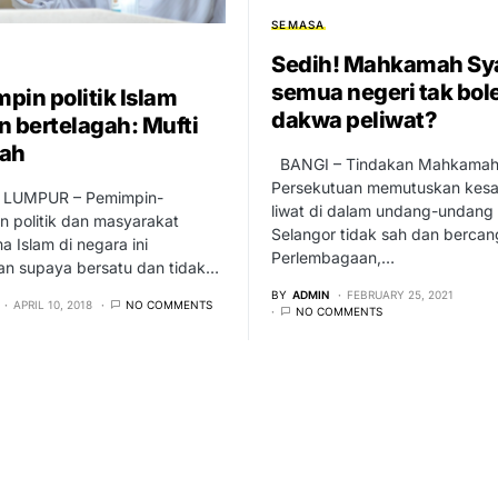
SEMASA
Sedih! Mahkamah Sy
semua negeri tak bol
pin politik Islam
dakwa peliwat?
n bertelagah: Mufti
yah
BANGI – Tindakan Mahkama
Persekutuan memutuskan kesa
LUMPUR – Pemimpin-
liwat di dalam undang-undang 
 politik dan masyarakat
Selangor tidak sah dan berca
 Islam di negara ini
Perlembagaan,…
kan supaya bersatu dan tidak…
BY
ADMIN
FEBRUARY 25, 2021
APRIL 10, 2018
NO COMMENTS
NO COMMENTS