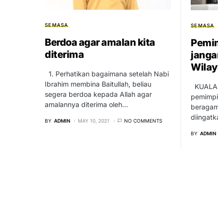
SEMASA
SEMASA
Berdoa agar amalan kita
Pemim
diterima
janga
Wila
1. Perhatikan bagaimana setelah Nabi
Ibrahim membina Baitullah, beliau
KUALA 
segera berdoa kepada Allah agar
pemimpin
amalannya diterima oleh…
beragama
diingat
BY
ADMIN
MAY 10, 2021
NO COMMENTS
BY
ADMIN