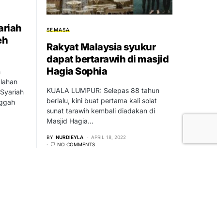
ariah
SEMASA
eh
Rakyat Malaysia syukur
dapat bertarawih di masjid
Hagia Sophia
h
lahan
KUALA LUMPUR: Selepas 88 tahun
Syariah
berlalu, kini buat pertama kali solat
nggah
sunat tarawih kembali diadakan di
Masjid Hagia…
BY
NURDIEYLA
APRIL 18, 2022
NO COMMENTS