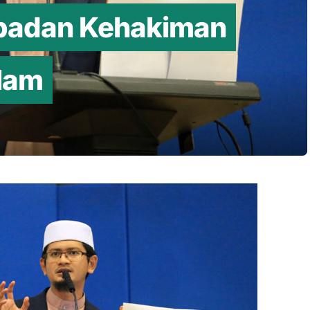
 badan Kehakiman
slam