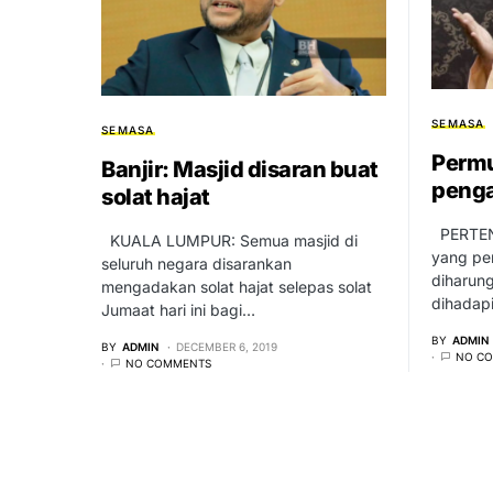
SEMASA
SEMASA
Perm
Banjir: Masjid disaran buat
penga
solat hajat
PERTENG
KUALA LUMPUR: Semua masjid di
yang perl
seluruh negara disarankan
diharung
mengadakan solat hajat selepas solat
dihadap
Jumaat hari ini bagi…
BY
ADMIN
BY
ADMIN
DECEMBER 6, 2019
NO C
NO COMMENTS