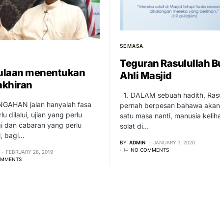
SEMASA
Teguran Rasulullah B
ulaan menentukan
Ahli Masjid
khiran
1. DALAM sebuah hadith, Rasu
AHAN jalan hanyalah fasa
pernah berpesan bahawa akan
u dilalui, ujian yang perlu
satu masa nanti, manusia kelih
i dan cabaran yang perlu
solat di…
i, bagi…
BY
ADMIN
JANUARY 7, 2020
NO COMMENTS
FEBRUARY 28, 2019
OMMENTS