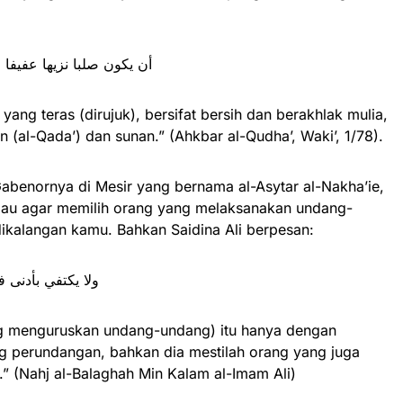
أن يكون صلبا نزيها عفيفا 
ang teras (dirujuk), bersifat bersih dan berakhlak mulia,
(al-Qada’) dan sunan.” (Ahkbar al-Qudha’, Waki’, 1/78).
Gabenornya di Mesir yang bernama al-Asytar al-Nakha’ie,
liau agar memilih orang yang melaksanakan undang-
dikalangan kamu. Bahkan Saidina Ali berpesan:
ولا يكتفي بأدنى 
g menguruskan undang-undang) itu hanya dengan
ng perundangan, bahkan dia mestilah orang yang juga
” (Nahj al-Balaghah Min Kalam al-Imam Ali)