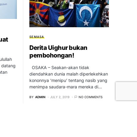
SEMASA
uat
Derita Uighur bukan
pembohongan!
lullah
 datang
OSAKA – Seakan-akan tidak
atan
diendahkan dunia malah diperlekehkan
kononnya ‘menipu’ tentang nasib yang
menimpa saudara-mara mereka di…
BY
ADMIN
JULY 2, 2019
NO COMMENTS