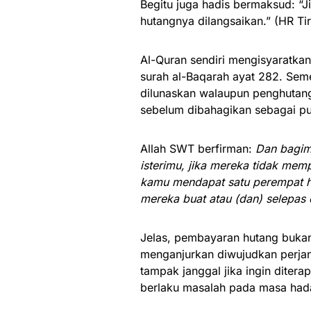
Begitu juga hadis bermaksud: “
hutangnya dilangsaikan.” (HR Tir
Al-Quran sendiri mengisyaratkan 
surah al-Baqarah ayat 282. Seme
dilunaskan walaupun penghutang
sebelum dibahagikan sebagai p
Allah SWT berfirman:
Dan bagimu
isterimu, jika mereka tidak mem
kamu mendapat satu perempat ha
mereka buat atau (dan) selepas 
Jelas, pembayaran hutang bukan 
menganjurkan diwujudkan perjan
tampak janggal jika ingin ditera
berlaku masalah pada masa had