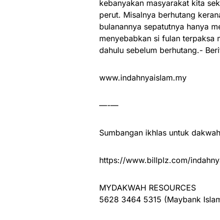
kebanyakan masyarakat kita se
perut. Misalnya berhutang ker
bulanannya sepatutnya hanya mem
menyebabkan si fulan terpaksa m
dahulu sebelum berhutang.- Beri
www.indahnyaislam.my
—-—
Sumbangan ikhlas untuk dakwah 
https://www.billplz.com/indahny
MYDAKWAH RESOURCES
5628 3464 5315 (Maybank Islam