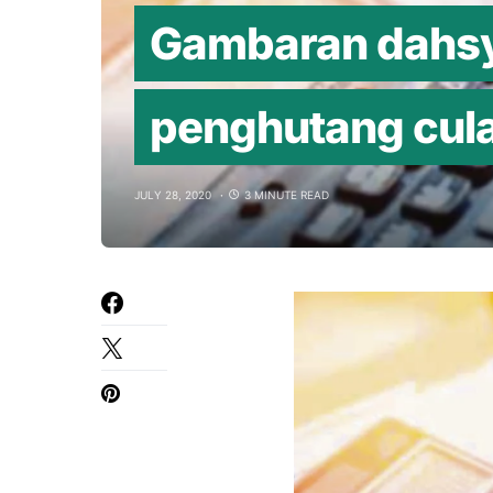
Gambaran dahsy
penghutang cul
JULY 28, 2020
3 MINUTE READ