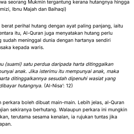
Jiwa seorang Mukmin tergantung kerana hutangnya hingga
mizi, Ibnu Majah dan Baihaqi)
berat perihal hutang dengan ayat paling panjang, iaitu
ntara itu, Al-Quran juga menyatakan hutang perlu
 sudah meninggal dunia dengan hartanya sendiri
usaka kepada waris.
 (suami) satu perdua daripada harta ditinggalkan
punyai anak. Jika isterimu itu mempunyai anak, maka
rta ditinggalkannya sesudah dipenuhi wasiat yang
dibayar hutangnya.
(Al-Nisa’: 12)
perkara boleh dibuat main-main. Lebih jelas, al-Quran
jian sekiranya berhutang. Walaupun perkara ini mungkin
pkan, terutama sesama kenalan, ia rujukan tuntas jika
apan.