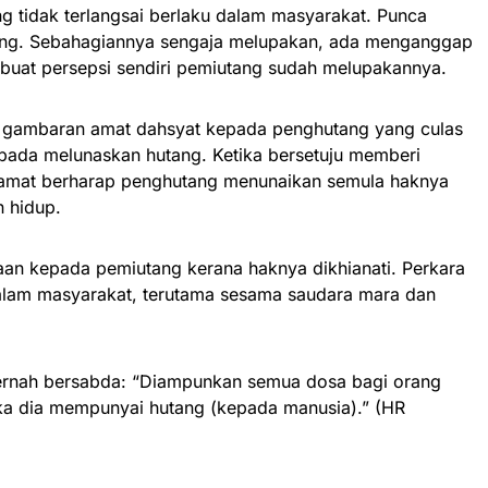
g tidak terlangsai berlaku dalam masyarakat. Punca
ang. Sebahagiannya sengaja melupakan, ada menganggap
mbuat persepsi sendiri pemiutang sudah melupakannya.
 gambaran amat dahsyat kepada penghutang yang culas
ipada melunaskan hutang. Ketika bersetuju memberi
g amat berharap penghutang menunaikan semula haknya
 hidup.
an kepada pemiutang kerana haknya dikhianati. Perkara
 dalam masyarakat, terutama sesama saudara mara dan
pernah bersabda: “Diampunkan semua dosa bagi orang
jika dia mempunyai hutang (kepada manusia).” (HR