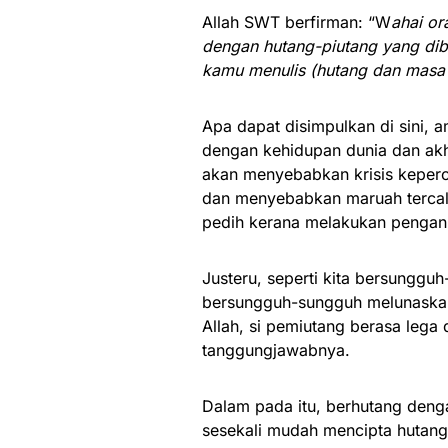
Allah SWT berfirman: “W
ahai or
dengan hutang-piutang yang dib
kamu menulis (hutang dan masa 
Apa dapat disimpulkan di sini, a
dengan kehidupan dunia dan akhi
akan menyebabkan krisis keperc
dan menyebabkan maruah tercala
pedih kerana melakukan pengani
Justeru, seperti kita bersunggu
bersungguh-sungguh melunaskann
Allah, si pemiutang berasa leg
tanggungjawabnya.
Dalam pada itu, berhutang den
sesekali mudah mencipta hutang