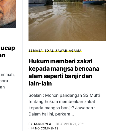
 ucap
SEMASA
SOAL JAWAB AGAMA
an
Hukum memberi zakat
kepada mangsa bencana
 ummah,
alam seperti banjir dan
baru-
lain-lain
ian
Soalan : Mohon pandangan SS Mufti
tentang hukum memberikan zakat
kepada mangsa banjir? Jawapan :
Dalam hal ini, perkara…
BY
NURDIEYLA
DECEMBER 21, 2021
NO COMMENTS