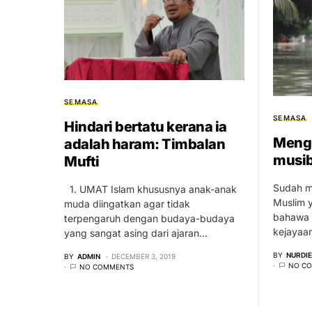
SEMASA
SEMASA
Hindari bertatu kerana ia
Mengi
adalah haram: Timbalan
musi
Mufti
Sudah m
1. UMAT Islam khususnya anak-anak
Muslim 
muda diingatkan agar tidak
bahawa 
terpengaruh dengan budaya-budaya
kejayaa
yang sangat asing dari ajaran…
BY
NURDI
BY
ADMIN
DECEMBER 3, 2019
NO C
NO COMMENTS