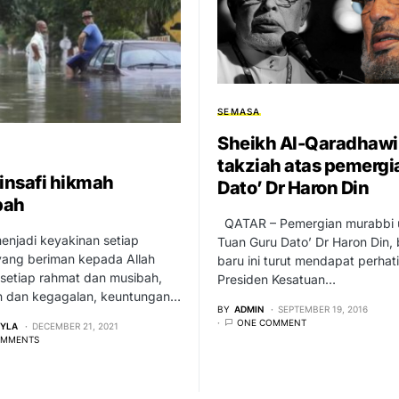
SEMASA
Sheikh Al-Qaradhawi
takziah atas pemergi
nsafi hikmah
Dato’ Dr Haron Din
bah
QATAR – Pemergian murabbi
enjadi keyakinan setiap
Tuan Guru Dato’ Dr Haron Din, 
yang beriman kepada Allah
baru ini turut mendapat perhat
setiap rahmat dan musibah,
Presiden Kesatuan…
n dan kegagalan, keuntungan…
BY
ADMIN
SEPTEMBER 19, 2016
ONE COMMENT
EYLA
DECEMBER 21, 2021
OMMENTS