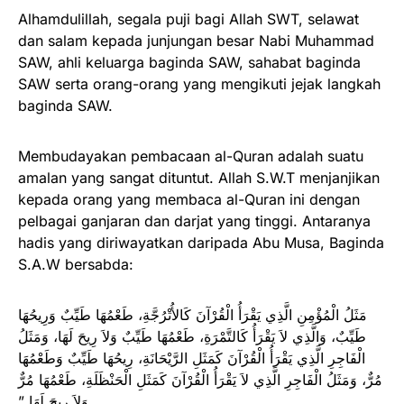
Alhamdulillah, segala puji bagi Allah SWT, selawat
dan salam kepada junjungan besar Nabi Muhammad
SAW, ahli keluarga baginda SAW, sahabat baginda
SAW serta orang-orang yang mengikuti jejak langkah
baginda SAW.
Membudayakan pembacaan al-Quran adalah suatu
amalan yang sangat dituntut. Allah S.W.T menjanjikan
kepada orang yang membaca al-Quran ini dengan
pelbagai ganjaran dan darjat yang tinggi. Antaranya
hadis yang diriwayatkan daripada Abu Musa, Baginda
S.A.W bersabda:
مَثَلُ الْمُؤْمِنِ الَّذِي يَقْرَأُ الْقُرْآنَ كَالأُتْرُجَّةِ، طَعْمُهَا طَيِّبٌ وَرِيحُهَا
طَيِّبٌ، وَالَّذِي لاَ يَقْرَأُ كَالتَّمْرَةِ، طَعْمُهَا طَيِّبٌ وَلاَ رِيحَ لَهَا، وَمَثَلُ
الْفَاجِرِ الَّذِي يَقْرَأُ الْقُرْآنَ كَمَثَلِ الرَّيْحَانَةِ، رِيحُهَا طَيِّبٌ وَطَعْمُهَا
مُرٌّ، وَمَثَلُ الْفَاجِرِ الَّذِي لاَ يَقْرَأُ الْقُرْآنَ كَمَثَلِ الْحَنْظَلَةِ، طَعْمُهَا مُرٌّ
وَلاَ رِيحَ لَهَا ‏”‏‏.