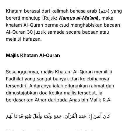
Khatam berasal dari kalimah bahasa arab (ختم) yang
bererti menutup (Rujuk:
Kamus al-Ma’ani
),
maka
khatam Al-Quran bermaksud menghabiskan bacaan
Al-Quran 30 juzuk samada secara bacaan atau
melalui hafazan.
Majlis Khatam Al-Quran
Sesungguhnya, majlis Khatam Al-Quran memiliki
Fadhilat yang sangat banyak dan kelebihannya
tersendiri. Antaranya ialah diturunkan rahmat dan
dimustajabkan doa ketika majlis tersebut, ia
berdasarkan Athar daripada Anas bin Malik R.A:
كَانَ أَنَسٌ إِذَا خَتَمَ الْقُرْآنَ، جَمَعَ وَلَدَهُ وَأَهْلَ بَيْتِهِ فَدَعَا لَهُمْ