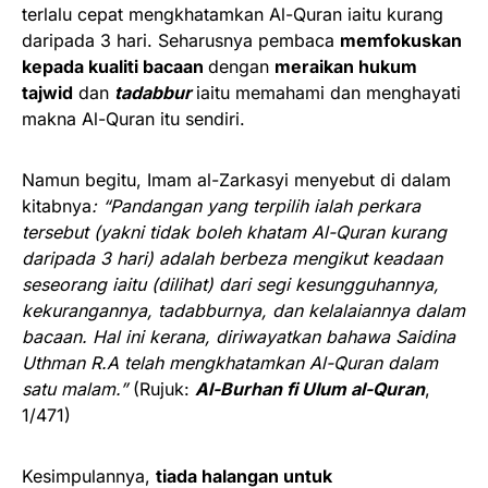
terlalu cepat mengkhatamkan Al-Quran iaitu kurang
daripada 3 hari. Seharusnya pembaca
memfokuskan
kepada kualiti bacaan
dengan
meraikan hukum
tajwid
dan
tadabbur
iaitu memahami dan menghayati
makna Al-Quran itu sendiri.
Namun begitu, Imam al-Zarkasyi menyebut di dalam
kitabnya
: “Pandangan yang terpilih ialah perkara
tersebut (yakni tidak boleh khatam Al-Quran kurang
daripada 3 hari) adalah berbeza mengikut keadaan
seseorang iaitu (dilihat) dari segi kesungguhannya,
kekurangannya, tadabburnya, dan kelalaiannya dalam
bacaan. Hal ini kerana, diriwayatkan bahawa Saidina
Uthman R.A telah mengkhatamkan Al-Quran dalam
satu malam.”
(Rujuk:
Al-Burhan fi Ulum al-Quran
,
1/471)
Kesimpulannya,
tiada halangan untuk