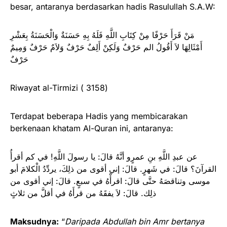
besar, antaranya berdasarkan hadis Rasulullah S.A.W:
مَنْ قَرَأَ حَرْفًا مِنْ كِتَابِ اللَّهِ فَلَهُ بِهِ حَسَنَةٌ وَالْحَسَنَةُ بِعَشْرِ
أَمْثَالِهَا لاَ أَقُولُ الم حَرْفٌ وَلَكِنْ أَلِفٌ حَرْفٌ وَلاَمٌ حَرْفٌ وَمِيمٌ
حَرْفٌ
Riwayat al-Tirmizi ( 3158)
Terdapat beberapa Hadis yang membicarakan
berkenaan khatam Al-Quran ini, antaranya:
عن عبدِ اللَّهِ بنِ عمرٍو أنَّهُ قالَ: يا رسولَ اللَّهِ! في كم أقرأُ
القرآنَ؟ قالَ: في شَهرٍ. قالَ: إني أقوى من ذلِكَ، يردِّدُ الْكلامَ أبو
موسى وتناقصَهُ حتَّى قالَ: اقرأْهُ في سبعٍ. قالَ: إني أقوى من
ذلِك. قالَ: لاَ يفقَهُ من قرأَهُ في أقلَّ من ثلاثٍ
Maksudnya:
“
Daripada Abdullah bin Amr bertanya