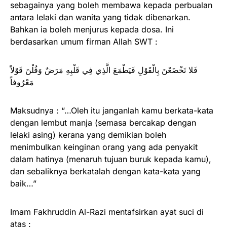
sebagainya yang boleh membawa kepada perbualan
antara lelaki dan wanita yang tidak dibenarkan.
Bahkan ia boleh menjurus kepada dosa. Ini
berdasarkan umum firman Allah SWT :
فَلا تَخْضَعْنَ بِالْقَوْلِ فَيَطْمَعَ الَّذِي فِي قَلْبِهِ مَرَضٌ وَقُلْنَ قَوْلاً
مَعْرُوفاً
Maksudnya : “…Oleh itu janganlah kamu berkata-kata
dengan lembut manja (semasa bercakap dengan
lelaki asing) kerana yang demikian boleh
menimbulkan keinginan orang yang ada penyakit
dalam hatinya (menaruh tujuan buruk kepada kamu),
dan sebaliknya berkatalah dengan kata-kata yang
baik…”
Imam Fakhruddin Al-Razi mentafsirkan ayat suci di
atas :