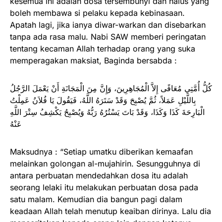
kesemua ini adalah dosa tersembunyi dan halus yang
boleh membawa si pelaku kepada kebinasaan.
Apatah lagi, jika ianya diwar-warkan dan disebarkan
tanpa ada rasa malu. Nabi SAW memberi peringatan
tentang kecaman Allah terhadap orang yang suka
memperagakan maksiat, Baginda bersabda :
كُلُّ أُمَّتِي مُعَافًى إِلاَّ الْمُجَاهِرِينَ، وَإِنَّ مِنَ الْمَجَانَةِ أَنْ يَعْمَلَ الرَّجُلُ
بِاللَّيْلِ عَمَلاً، ثُمَّ يُصْبِحَ وَقَدْ سَتَرَهُ اللَّهُ، فَيَقُولَ يَا فُلاَنُ عَمِلْتُ
الْبَارِحَةَ كَذَا وَكَذَا، وَقَدْ بَاتَ يَسْتُرُهُ رَبُّهُ وَيُصْبِحُ يَكْشِفُ سِتْرَ اللَّهِ
عَنْهُ
Maksudnya : “Setiap umatku diberikan kemaafan
melainkan golongan al-mujahirin. Sesungguhnya di
antara perbuatan mendedahkan dosa itu adalah
seorang lelaki itu melakukan perbuatan dosa pada
satu malam. Kemudian dia bangun pagi dalam
keadaan Allah telah menutup keaiban dirinya. Lalu dia