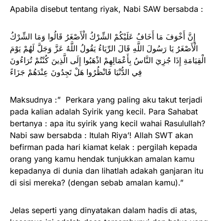
Apabila disebut tentang riyak, Nabi SAW bersabda :
إِنَّ أَخْوَفَ مَا أَخَافُ عَلَيْكُمْ الشِّرْكُ الْأَصْغَرُ قَالُوا وَمَا الشِّرْكُ
الْأَصْغَرُ يَا رَسُولَ اللَّهِ قَالَ الرِّيَاءُ يَقُولُ اللَّهُ عَزَّ وَجَلَّ لَهُمْ يَوْمَ
الْقِيَامَةِ إِذَا جُزِيَ النَّاسُ بِأَعْمَالِهِمْ اذْهَبُوا إِلَى الَّذِينَ كُنْتُمْ تُرَاءُونَ
فِي الدُّنْيَا فَانْظُرُوا هَلْ تَجِدُونَ عِنْدَهُمْ جَزَاءً
Maksudnya :” Perkara yang paling aku takut terjadi
pada kalian adalah Syirik yang kecil. Para Sahabat
bertanya : apa itu syirik yang kecil wahai Rasulullah?
Nabi saw bersabda : Itulah Riya’! Allah SWT akan
befirman pada hari kiamat kelak : pergilah kepada
orang yang kamu hendak tunjukkan amalan kamu
kepadanya di dunia dan lihatlah adakah ganjaran itu
di sisi mereka? (dengan sebab amalan kamu).”
Jelas seperti yang dinyatakan dalam hadis di atas,