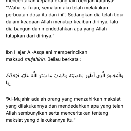
menceritakan kepada orang lain dengan katanya:
‘’Wahai si fulan, semalam aku telah melakukan
perbuatan dosa itu dan ini’’. Sedangkan dia telah tidur
dalam keadaan Allah menutup keaiban dirinya, lalu
dia bangun dan mendedahkan apa yang Allah
tutupkan dari dirinya.”
Ibn Hajar Al-Asqalani memperincikan
maksud
mujahirin
. Beliau berkata :
وَالْمُجَاهِرُ الَّذِي أَظْهَرَ مَعْصِيَتَهُ وَكَشَفَ مَا سَتَرَ اللَّهُ عَلَيْهِ فَيُحَدِّثُ
بِهَا
“Al-Mujahir adalah orang yang menzahirkan maksiat
yang dilakukannya dan mendedahkan apa yang telah
Allah sembunyikan serta menceritakan tentang
maksiat yang dilakukannya itu.”