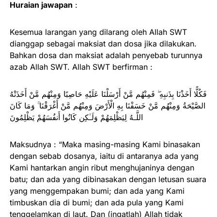
Huraian jawapan
:
Kesemua larangan yang dilarang oleh Allah SWT
dianggap sebagai maksiat dan dosa jika dilakukan.
Bahkan dosa dan maksiat adalah penyebab turunnya
azab Allah SWT. Allah SWT berfirman :
فَكُلًّا أَخَذْنَا بِذَنبِهِ ۖ فَمِنْهُم مَّنْ أَرْسَلْنَا عَلَيْهِ حَاصِبًا وَمِنْهُم مَّنْ أَخَذَتْهُ
الصَّيْحَةُ وَمِنْهُم مَّنْ خَسَفْنَا بِهِ الْأَرْضَ وَمِنْهُم مَّنْ أَغْرَقْنَا ۚ وَمَا كَانَ
اللَّـهُ لِيَظْلِمَهُمْ وَلَـٰكِن كَانُوا أَنفُسَهُمْ يَظْلِمُونَ
Maksudnya : “Maka masing-masing Kami binasakan
dengan sebab dosanya, iaitu di antaranya ada yang
Kami hantarkan angin ribut menghujaninya dengan
batu; dan ada yang dibinasakan dengan letusan suara
yang menggempakan bumi; dan ada yang Kami
timbuskan dia di bumi; dan ada pula yang Kami
tenggelamkan di laut. Dan (ingatlah) Allah tidak