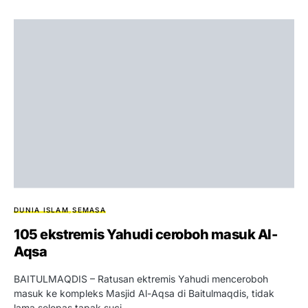
DUNIA ISLAM
SEMASA
105 ekstremis Yahudi ceroboh masuk Al-
Aqsa
BAITULMAQDIS – Ratusan ektremis Yahudi menceroboh
masuk ke kompleks Masjid Al-Aqsa di Baitulmaqdis, tidak
lama selepas tapak suci…