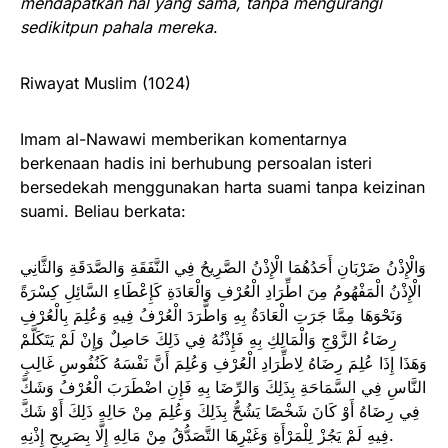
mendapatkan hal yang sama, tanpa mengurangi
sedikitpun pahala mereka
.
Riwayat Muslim (1024)
Imam al-Nawawi memberikan komentarnya
berkenaan hadis ini berhubung persoalan isteri
bersedekah menggunakan harta suami tanpa keizinan
suami. Beliau berkata:
وَالْإِذْنُ ضَرْبَانِ أَحَدُهُمَا الْإِذْنُ الصَّرِيحُ فِي النَّفَقَةِ وَالصَّدَقَةِ وَالثَّانِي
الْإِذْنُ الْمَفْهُومُ مِنَ اطِّرَادِ الْعُرْفِ وَالْعَادَةِ كَإِعْطَاءِ السَّائِلِ كِسْرَةً
وَنَحْوَهَا مِمَّا جَرَتِ الْعَادَةُ بِهِ وَاطَّرَدَ الْعُرْفُ فِيهِ وَعُلِمَ بِالْعُرْفِ
رِضَاءُ الزَّوْجِ وَالْمَالِكِ بِهِ فَإِذْنُهُ فِي ذَلِكَ حَاصِلٌ وَإِنْ لَمْ يَتَكَلَّمْ
وَهَذَا إِذَا عُلِمَ رِضَاهُ لِاطِّرَادِ الْعُرْفِ وَعُلِمَ أَنَّ نَفْسَهُ كَنُفُوسِ غَالِبِ
النَّاسِ فِي السَّمَاحَةِ بِذَلِكَ وَالرِّضَا بِهِ فَإِنِ اضْطَرَبَ الْعُرْفُ وَشَكَّ
فِي رِضَاهُ أَوْ كَانَ شَخْصًا يَشُحُّ بِذَلِكَ وَعُلِمَ مِنْ حَالِهِ ذَلِكَ أَوْ شَكَّ
فِيهِ لَمْ يَجُزْ لِلْمَرْأَةِ وَغَيْرِهَا التَّصَدُّقُ مِنْ مَالِهِ إِلَّا بِصَرِيحِ إِذْنِهِ.