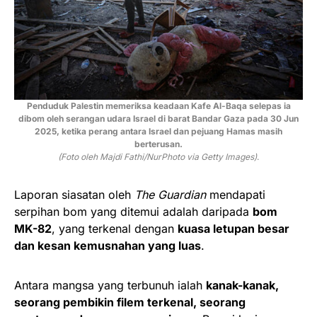
Penduduk Palestin memeriksa keadaan Kafe Al-Baqa selepas ia
dibom oleh serangan udara Israel di barat Bandar Gaza pada 30 Jun
2025, ketika perang antara Israel dan pejuang Hamas masih
berterusan.
(Foto oleh Majdi Fathi/NurPhoto via Getty Images)
.
Laporan siasatan oleh
The Guardian
mendapati
serpihan bom yang ditemui adalah daripada
bom
MK-82
, yang terkenal dengan
kuasa letupan besar
dan kesan kemusnahan yang luas
.
Antara mangsa yang terbunuh ialah
kanak-kanak,
seorang pembikin filem terkenal, seorang