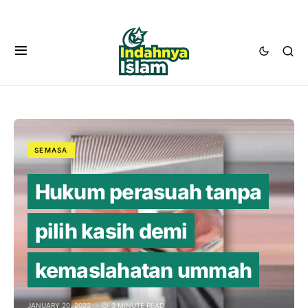
SEMASA
Hukum perasuah tanpa
pilih kasih demi
kemaslahatan ummah
JANUARY 20, 2022
3 MINUTE READ