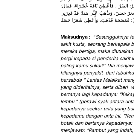
ُ: البَقَرُ-، فَأُعْطِيَ نَاقَةً عُشَرَاءَ، فَقالَ
شَعَرٌ حَسَنٌ، وَيَذْهَبُ عَنِّي هذا؛ قدْ قَذِرَنِي
Maksudnya
: “
Sesungguhnya terd
sakit kusta, seorang berkepala 
mereka bertiga, maka diutuskan 
pergi kepada si penderita sakit
paling kamu sukai?” Dia menjawa
hilangnya penyakit dari tubuhk
bersabda ” Lantas Malaikat mengu
yang dideritainya, serta diberi 
bertanya lagi kepadanya: “Keka
lembu.”
(perawi syak antara unt
kepadanya seekor unta yang b
kepadamu dengan unta ini. “Kem
botak dan bertanya kepadanya: 
menjawab: “Rambut yang indah, 