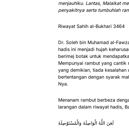
menjauhiku. Lantas, Malaikat me
penyakitnya serta tumbuhlah ra
Riwayat Sahih al-Bukhari 3464
Dr. Soleh bin Muhamad al-Fawz
hadis ini menjadi hujah keharus
berimej botak untuk mendapatka
Mempunyai rambut yang cantik m
yang demikian, tiada kesalahan 
bertentangan dengan syarak ma
Nya.
Menanam rambut berbeza denga
larangan dalam riwayat hadis, 
لَعَنَ اللَّهُ الْوَاصِلَةَ وَالْمُسْتَوْصِلَةَ