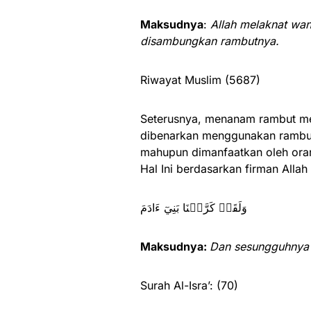
Maksudnya
:
Allah melaknat wa
disambungkan rambutnya.
Riwayat Muslim (5687)
Seterusnya, menanam rambut mes
dibenarkan menggunakan rambut o
mahupun dimanfaatkan oleh oran
Hal Ini berdasarkan firman Alla
وَلَقَدۡ كَرَّمۡنَا بَنِيٓ ءَادَمَ
Maksudnya:
Dan sesungguhnya 
Surah Al-Isra’: (70)