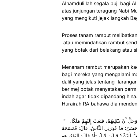
Alhamdulillah segala puji bagi 
atas junjungan teragung Nabi M
yang mengikuti jejak langkah Ba
Proses tanam rambut melibatkan
atau memindahkan rambut sendi
yang botak dari belakang atau s
Menanam rambut merupakan kaed
bagi mereka yang mengalami mas
dalil yang jelas tentang larang
berimej botak menyatakan perm
indah agar tidak dipandang hina
Hurairah RA bahawa dia menden
” إنَّ ثَلَاثَةً في بَنِي إِسْرَائِيلَ: أَبْرَصَ، وَأَقْرَعَ، وَأَعْمَى، بَدَا لِلَّهِ عَزَّ وَجَلَّ أَنْ يَبْتَلِيَهُمْ، فَبَعَثَ إِلَيْهِمْ مَلَكًا،
 حَسَنٌ؛ قدْ قَذِرَنِي النَّاسُ، قالَ: فَمَسَحَهُ
بُّ إِلَيْكَ؟ قالَ: الإبِلُ -أَوْ قالَ: البَقَرُ، هو