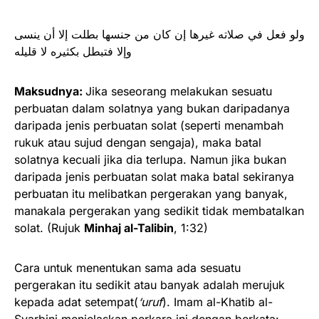
ولو فعل في صلاته غيرها إن كان من جنسها بطلت إلا أن ينسى
وإلا فتبطل بكثيره لا قليله
Maksudnya:
Jika seseorang melakukan sesuatu
perbuatan dalam solatnya yang bukan daripadanya
daripada jenis perbuatan solat (seperti menambah
rukuk atau sujud dengan sengaja), maka batal
solatnya kecuali jika dia terlupa. Namun jika bukan
daripada jenis perbuatan solat maka batal sekiranya
perbuatan itu melibatkan pergerakan yang banyak,
manakala pergerakan yang sedikit tidak membatalkan
solat. (Rujuk
Minhaj al-Talibin
, 1:32)
Cara untuk menentukan sama ada sesuatu
pergerakan itu sedikit atau banyak adalah merujuk
kepada adat setempat(
‘uruf
). Imam al-Khatib al-