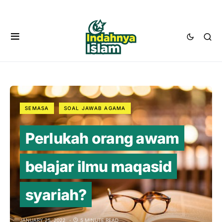
SEMASA
SOAL JAWAB AGAMA
Perlukah orang awam
belajar ilmu maqasid
syariah?
JANUARY 25, 2022
5 MINUTE READ