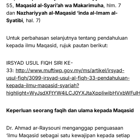
55,
Maqasid al-Syari’ah wa Makarimuha
, hlm. 7
dan
Nazhariyyah al-Maqasid ‘inda al-Imam al-
Syatibi
, hal. 7)
Untuk perbahasan selanjutnya tentang pendahuluan
kepada ilmu Maqasid, rujuk pautan berikut:
IRSYAD USUL FIQH SIRI KE-
33:
http://www.muftiwp.gov.my/ms/artikel/irsyad-
usul-fiqh/3099-irsyad-usul-al-fiqh-33-pendahuluan-
kepada-ilmu-maqasid-syariah?
highlight=WyJsdXFtYW4iLCJ0YXJtaXppIiwibHVxbWFuI
Keperluan seorang faqih dan ulama kepada Maqasid
Dr. Ahmad ar-Raysouni menganggap penguasaan
‘ilmu Maqasid sebagai satu kewajipan kepada setiap