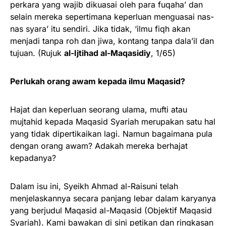
perkara yang wajib dikuasai oleh para fuqaha’ dan
selain mereka sepertimana keperluan menguasai nas-
nas syara’ itu sendiri. Jika tidak, ‘ilmu fiqh akan
menjadi tanpa roh dan jiwa, kontang tanpa dala’il dan
tujuan. (Rujuk
al-Ijtihad al-Maqasidiy
, 1/65)
Perlukah orang awam kepada ilmu Maqasid?
Hajat dan keperluan seorang ulama, mufti atau
mujtahid kepada Maqasid Syariah merupakan satu hal
yang tidak dipertikaikan lagi. Namun bagaimana pula
dengan orang awam? Adakah mereka berhajat
kepadanya?
Dalam isu ini, Syeikh Ahmad al-Raisuni telah
menjelaskannya secara panjang lebar dalam karyanya
yang berjudul Maqasid al-Maqasid (Objektif Maqasid
Syariah). Kami bawakan di sini petikan dan ringkasan