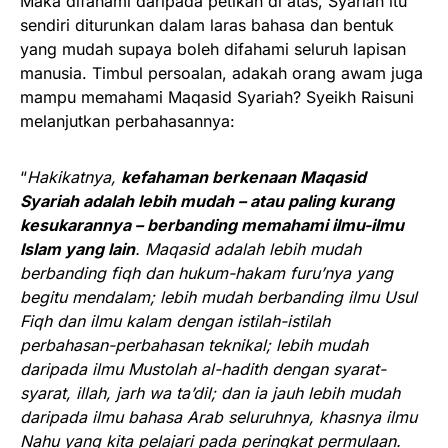
Maka difahami daripada petikan di atas, Syariah itu
sendiri diturunkan dalam laras bahasa dan bentuk
yang mudah supaya boleh difahami seluruh lapisan
manusia. Timbul persoalan, adakah orang awam juga
mampu memahami Maqasid Syariah? Syeikh Raisuni
melanjutkan perbahasannya:
“
Hakikatnya,
kefahaman berkenaan Maqasid
Syariah adalah lebih mudah – atau paling kurang
kesukarannya – berbanding memahami ilmu-ilmu
Islam yang lain
. Maqasid adalah lebih mudah
berbanding fiqh dan hukum-hakam furu’nya yang
begitu mendalam; lebih mudah berbanding ilmu Usul
Fiqh dan ilmu kalam dengan istilah-istilah
perbahasan-perbahasan teknikal; lebih mudah
daripada ilmu Mustolah al-hadith dengan syarat-
syarat, illah, jarh wa ta’dil; dan ia jauh lebih mudah
daripada ilmu bahasa Arab seluruhnya, khasnya ilmu
Nahu yang kita pelajari pada peringkat permulaan.