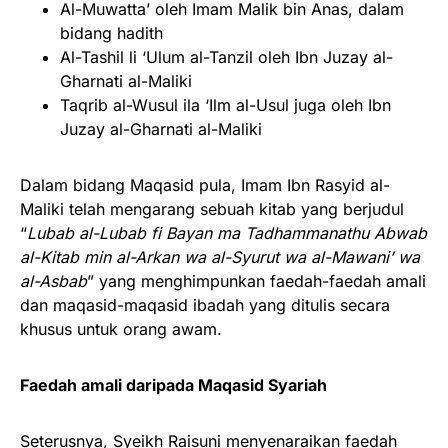
Al-Muwatta’ oleh Imam Malik bin Anas, dalam
bidang hadith
Al-Tashil li ‘Ulum al-Tanzil oleh Ibn Juzay al-
Gharnati al-Maliki
Taqrib al-Wusul ila ‘Ilm al-Usul juga oleh Ibn
Juzay al-Gharnati al-Maliki
Dalam bidang Maqasid pula, Imam Ibn Rasyid al-
Maliki telah mengarang sebuah kitab yang berjudul
“
Lubab al-Lubab fi Bayan ma Tadhammanathu Abwab
al-Kitab min al-Arkan wa al-Syurut wa al-Mawani’ wa
al-Asbab
” yang menghimpunkan faedah-faedah amali
dan maqasid-maqasid ibadah yang ditulis secara
khusus untuk orang awam.
Faedah amali daripada Maqasid Syariah
Seterusnya, Syeikh Raisuni menyenaraikan faedah