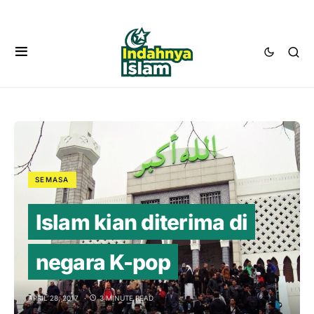
SEMASA
Islam kian diterima di
negara K-pop
APRIL 28, 2017
3 MINUTE READ