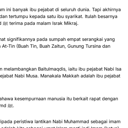
ini banyak ibu pejabat di seluruh dunia. Tapi akhirnya
dan tertumpu kepada satu ibu syarikat. Itulah besarnya
kemuliaan yang Nabi Muhammad ﷺ terima pada malam Israk Mikraj.
 lihat signifikannya pada sumpah empat serangkai yang
At-Tin (Buah Tin, Buah Zaitun, Gunung Tursina dan
 melambangkan Baitulmaqdis, iaitu ibu pejabat Nabi Isa
pejabat Nabi Musa. Manakala Makkah adalah ibu pejabat
ahawa kesempurnaan manusia itu berkait rapat dengan
kewujudan risalah Nabi Muhamamd ﷺ.
ipada peristiwa lantikan Nabi Muhammad sebagai imam