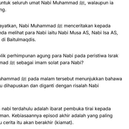
k seluruh umat Nabi Muhammad ﷺ, walaupun ia
ng.
abi Muhammad ﷺ menceritakan kepada
 melihat para Nabi iaitu Nabi Musa AS, Nabi Isa AS,
di Baitulmaqdis.
olik perhimpunan agung para Nabi pada peristiwa Israk
Mikraj dan lantikan Nabi Muhammad ﷺ sebagai imam solat para Nabi?
menunjukkan bahawa
lu dihapuskan dan diganti dengan risalah Nabi
 nabi terdahulu adalah ibarat pembuka tirai kepada
aman. Kebiasaannya episod akhir adalah yang paling
cerita itu akan berakhir (kiamat).