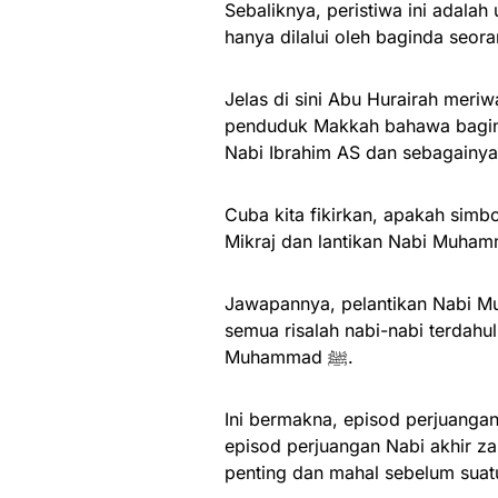
Sebaliknya, peristiwa ini adalah untu
hanya dilalui oleh baginda seora
Jelas di sini Abu Hurairah meriwayatkan, N
penduduk Makkah bahawa baginda
Nabi Ibrahim AS dan sebagainya 
Cuba kita fikirkan, apakah simb
Jawapannya, pelantikan Nabi Muhammad ﷺ pada malam tersebut 
semua risalah nabi-nabi terdahu
Muhammad ﷺ.
Ini bermakna, episod perjuangan
episod perjuangan Nabi akhir z
penting dan mahal sebelum suatu 