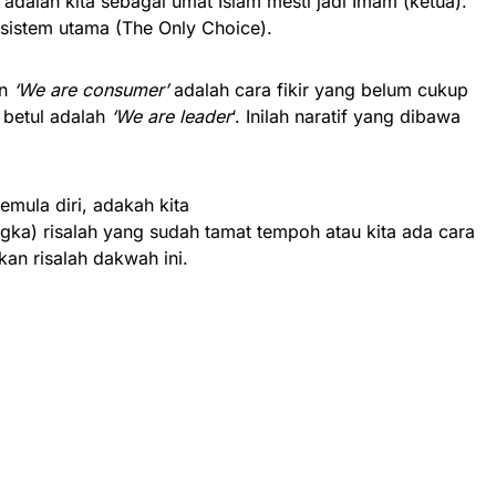
adalah kita sebagai umat Islam mesti jadi Imam (ketua).
i sistem utama (The Only Choice).
n
‘We are consumer’
adalah cara fikir yang belum cukup
 betul adalah
‘We are leader
‘. Inilah naratif yang dibawa
emula diri, adakah kita
gka) risalah yang sudah tamat tempoh atau kita ada cara
kan risalah dakwah ini.